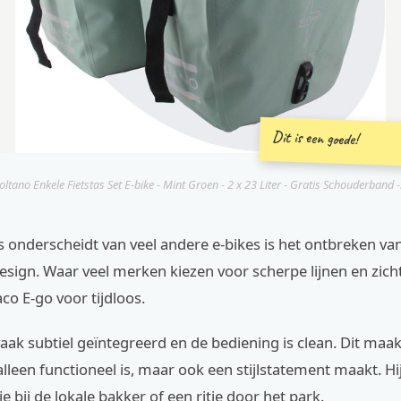
Dit is een goede!
oltano Enkele Fietstas Set E-bike - Mint Groen - 2 x 23 Liter - Gratis Schouderband -.
s onderscheidt van veel andere e-bikes is het ontbreken va
design. Waar veel merken kiezen voor scherpe lijnen en zich
o E-go voor tijdloos.
aak subtiel geïntegreerd en de bediening is clean. Dit maak
 alleen functioneel is, maar ook een stijlstatement maakt. Hi
e bij de lokale bakker of een ritje door het park.