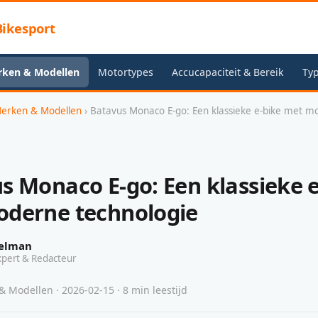
ikesport
rken & Modellen
Motortypes
Accucapaciteit & Bereik
Typ
Merken & Modellen
› Batavus Monaco E-go: Een klassieke e-bike met 
s Monaco E-go: Een klassieke e
derne technologie
elman
xpert & Redacteur
 Modellen · 2026-02-15 · 8 min leestijd