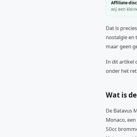
Affiliate-dis
wij een klein
Dat is precie
nostalgie en 
maar geen ge
In dit artike
onder het ret
Wat is d
De Batavus Mo
Monaco, een m
50cc brommer