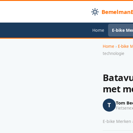
BemelmanB
Home
E-bike Me
Home
›
E-bike 
technologie
Batavu
met mo
Tom Be
T
Fietsene
E-bike Merken &