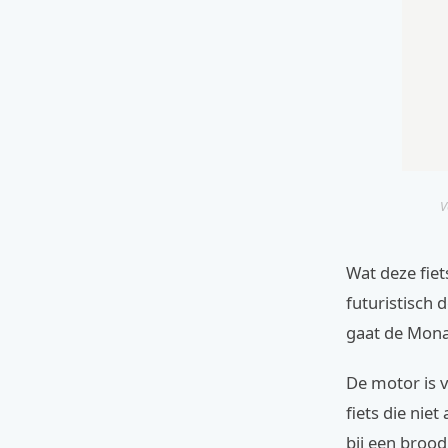
V
Wat deze fiet
futuristisch 
gaat de Monac
De motor is v
fiets die niet
bij een broodj