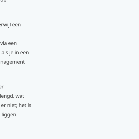
rwijl een
via een
als je in een
Management
en
rlengd, wat
r niet; het is
 liggen.