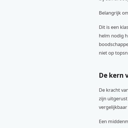
Belangrijk om
Dit is een kl
helm nodig he
boodschappen
niet op topsne
De kern 
De kracht va
zijn uitgeru
vergelijkbaar
Een middenmot