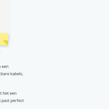
..
n een
tbare kabels,
t het een
j past perfect