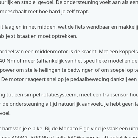
urlijk en stabiel gevoel. De ondersteuning voelt aan als ee
 meeschaalt met hoe hard je zelf trapt.
it laag en in het midden, wat de fiets wendbaar en makkeli
als je stilstaat en moet optrekken.
ordeel van een middenmotor is de kracht. Met een koppel 
40 Nm of meer (afhankelijk van het specifieke model en de
power om steile hellingen te bedwingen of om soepel op te
. De motor reageert snel op je pedaalbeweging dankzij een 
ing tot een simpel rotatiesysteem, meet een trapsensor hoe
 de ondersteuning altijd natuurlijk aanvoelt. Je hebt geen l
voel.
t hart van je e-bike. Bij de Monaco E-go vind je vaak een u
l een 400Wh, 500Wh of zelfs 630Wh versie, afhankelijk van