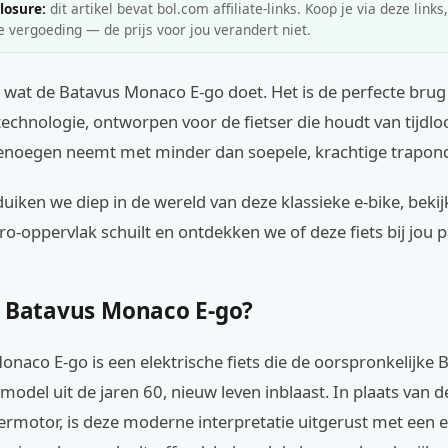
closure:
dit artikel bevat bol.com affiliate-links. Koop je via deze links
e vergoeding — de prijs voor jou verandert niet.
s wat de Batavus Monaco E-go doet. Het is de perfecte brug
technologie, ontworpen voor de fietser die houdt van tijdlo
noegen neemt met minder dan soepele, krachtige trapon
l duiken we diep in de wereld van deze klassieke e-bike, beki
ro-oppervlak schuilt en ontdekken we of deze fiets bij jou p
e Batavus Monaco E-go?
naco E-go is een elektrische fiets die de oorspronkelijke 
odel uit de jaren 60, nieuw leven inblaast. In plaats van d
motor, is deze moderne interpretatie uitgerust met een e