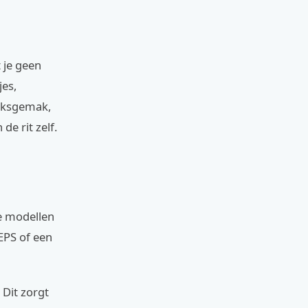
 je geen
jes,
uiksgemak,
de rit zelf.
ze modellen
EPS of een
 Dit zorgt