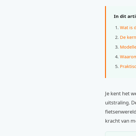
In dit art
Wat is 
De kern
Modelle
Waarom 
Praktis
Je kent het we
uitstraling. 
fietsenwerel
kracht van m