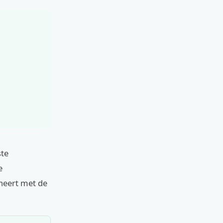
ste
e
ineert met de