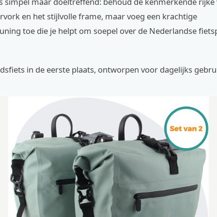
is simpel maar doeltreffend: behoud de kenmerkende rijke
vork en het stijlvolle frame, maar voeg een krachtige
ning toe die je helpt om soepel over de Nederlandse fiets
adsfiets in de eerste plaats, ontworpen voor dagelijks gebru