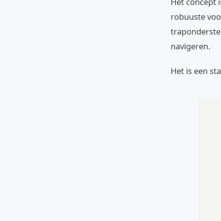
Het concept 
robuuste voor
trapondersteu
navigeren.
Het is een st