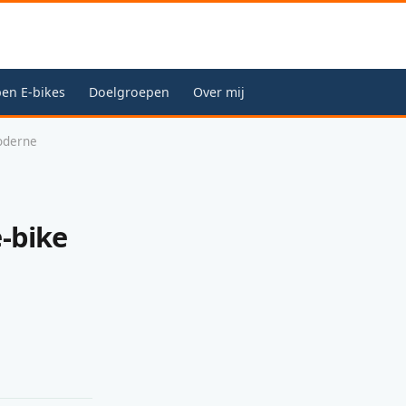
en E-bikes
Doelgroepen
Over mij
moderne
-bike