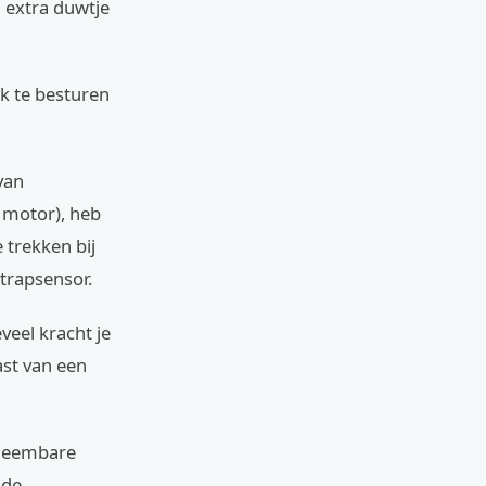
n extra duwtje
jk te besturen
van
 motor), heb
 trekken bij
trapsensor.
veel kracht je
ast van een
itneembare
 de