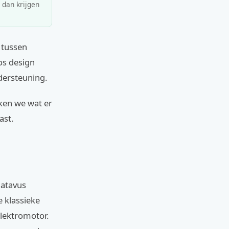
, dan krijgen
 tussen
os design
dersteuning.
jken we wat er
ast.
Batavus
e klassieke
lektromotor.