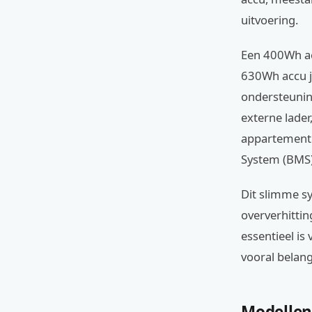
uitvoering.
Een 400Wh acc
630Wh accu j
ondersteuning
externe lader
appartement 
System (BMS)
Dit slimme s
oververhittin
essentieel is
vooral belang
Modellen,