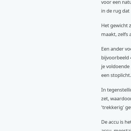
voor een natu
in de rug dat
Het gewicht z
maakt, zelfs 
Een ander vo
bijvoorbeeld 
je voldoende 
een stoplicht
In tegenstell
zet, waardoor
'trekkerig' ge
De accu is he
accu, meesta