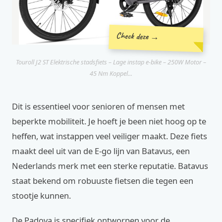
Check deze →
Touroll J2 ST Elektrische stadsfiets – Lage instap e-bike – 250W Motor –
45 Nm Koppel...
Dit is essentieel voor senioren of mensen met
beperkte mobiliteit. Je hoeft je been niet hoog op te
heffen, wat instappen veel veiliger maakt. Deze fiets
maakt deel uit van de E-go lijn van Batavus, een
Nederlands merk met een sterke reputatie. Batavus
staat bekend om robuuste fietsen die tegen een
stootje kunnen.
De Padova is specifiek ontworpen voor de