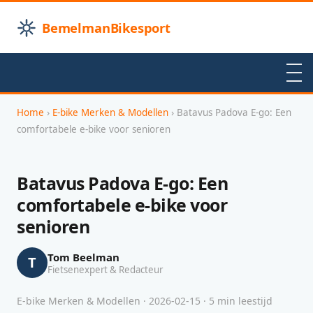
BemelmanBikesport
Home
›
E-bike Merken & Modellen
› Batavus Padova E-go: Een
comfortabele e-bike voor senioren
Batavus Padova E-go: Een
comfortabele e-bike voor
senioren
Tom Beelman
T
Fietsenexpert & Redacteur
E-bike Merken & Modellen · 2026-02-15 · 5 min leestijd