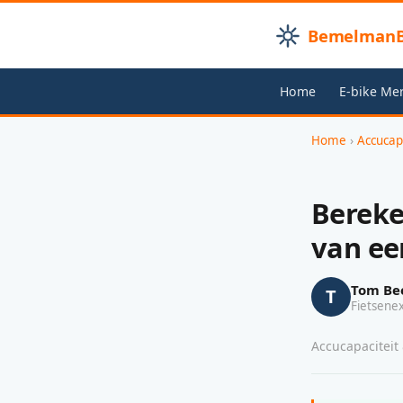
BemelmanB
Home
E-bike Me
Home
›
Accucap
Bereke
van ee
Tom Be
T
Fietsene
Accucapaciteit 