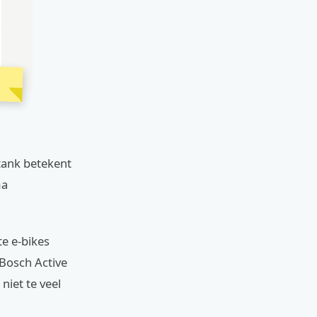
 tank betekent
ma
te e-bikes
Bosch Active
niet te veel