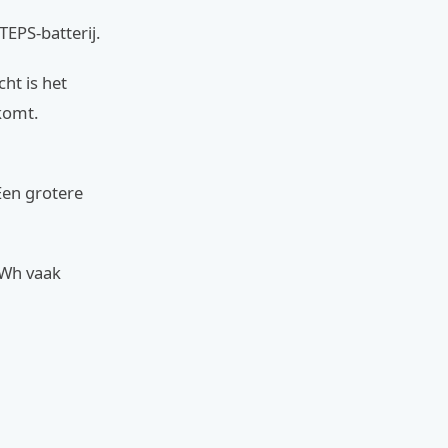
TEPS-batterij.
cht is het
 komt.
Een grotere
00Wh vaak