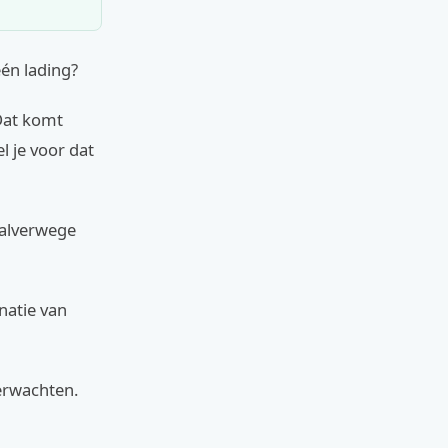
één lading?
 Dat komt
l je voor dat
 Halverwege
natie van
verwachten.