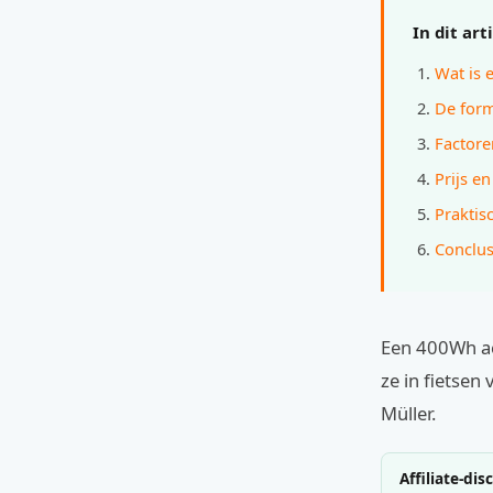
In dit art
Wat is 
De form
Factore
Prijs e
Praktis
Conclus
Een 400Wh ac
ze in fietsen
Müller.
Affiliate-dis