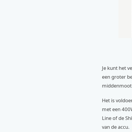
Je kunt het v
een groter b
middenmoot
Het is voldoe
met een 400W
Line of de Sh
van de accu.