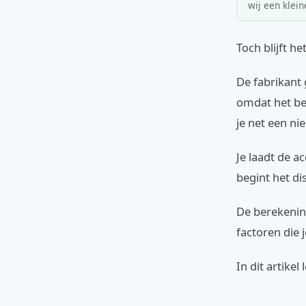
wij een klein
Toch blijft h
De fabrikant 
omdat het ber
je net een ni
Je laadt de a
begint het di
De berekenin
factoren die 
In dit artikel