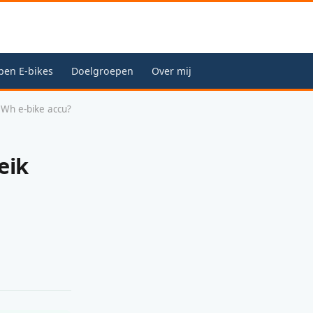
pen E-bikes
Doelgroepen
Over mij
0Wh e-bike accu?
eik