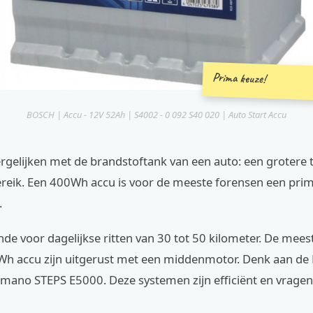
Prima keuze!
BOSCH | Accu - 12V 52Ah | S4002 - 0 092 S40 020 | Auto Start Accu
ergelijken met de brandstoftank van een auto: een grotere
ereik. Een 400Wh accu is voor de meeste forensen een pri
.
nde voor dagelijkse ritten van 30 tot 50 kilometer. De mees
h accu zijn uitgerust met een middenmotor. Denk aan de 
imano STEPS E5000. Deze systemen zijn efficiënt en vragen 