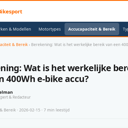
ikesport
rken & Modellen
Motortypes
Accucapaciteit & Bereik
Ty
aciteit & Bereik
› Berekening: Wat is het werkelijke bereik van een 40
ning: Wat is het werkelijke ber
n 400Wh e-bike accu?
elman
xpert & Redacteur
& Bereik · 2026-02-15 · 7 min leestijd