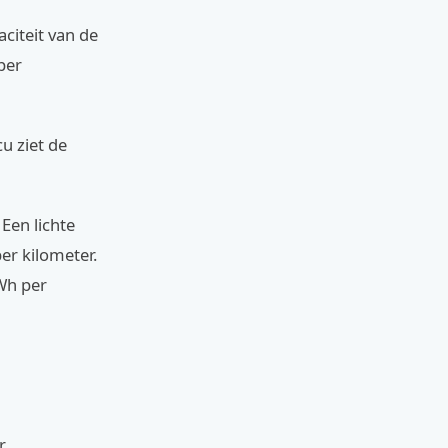
citeit van de
per
u ziet de
 Een lichte
per kilometer.
 Wh per
.