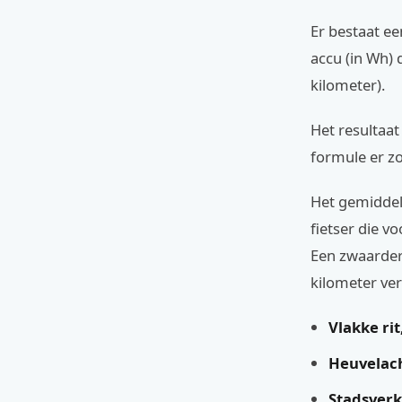
Er bestaat ee
accu (in Wh)
kilometer).
Het resultaat
formule er zo
Het gemiddelde
fietser die v
Een zwaardere
kilometer ve
Vlakke rit,
Heuvelach
Stadsverk