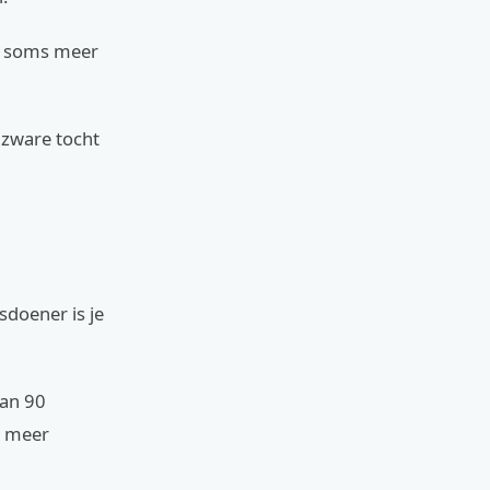
je soms meer
n zware tocht
sdoener is je
van 90
e meer