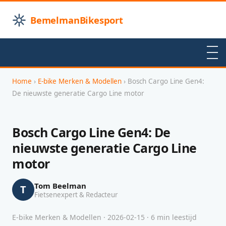
BemelmanBikesport
Home
›
E-bike Merken & Modellen
› Bosch Cargo Line Gen4:
De nieuwste generatie Cargo Line motor
Bosch Cargo Line Gen4: De
nieuwste generatie Cargo Line
motor
Tom Beelman
T
Fietsenexpert & Redacteur
E-bike Merken & Modellen · 2026-02-15 · 6 min leestijd