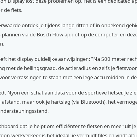
n Display lost deze problemen op. Het is een dedicated ap
 de fiets.
waarde ontdek je tijdens lange ritten of in onbekend gebie
 plannen via de Bosch Flow app of op de computer, en deze
n.
t het display duidelijke aanwijzingen: "Na 500 meter rech
g met de hellingsgraad, de actieradius en zelfs je fietsvoo
voor verrassingen te staan met een lege accu midden in de
dt Nyon een schat aan data voor de sportieve fietser. Je ziet
n afstand, maar ook je hartslag (via Bluetooth), het vermoge
 ondersteuningsstand.
shboard dat je helpt om efficiënter te fietsen en meer uit je 
on-werkverkeer is het ideaal: je vermijdt files en vindt alti