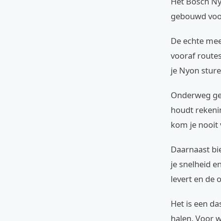
Het Bosch Nyo
gebouwd voor
De echte meer
vooraf routes
je Nyon sture
Onderweg geef
houdt rekenin
kom je nooit 
Daarnaast bie
je snelheid e
levert en de
Het is een da
halen. Voor wo