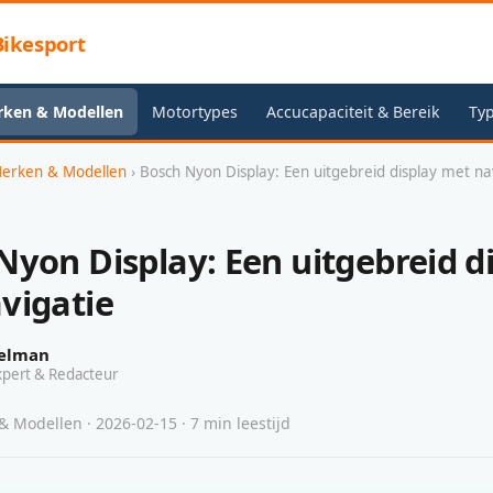
ikesport
rken & Modellen
Motortypes
Accucapaciteit & Bereik
Typ
Merken & Modellen
› Bosch Nyon Display: Een uitgebreid display met na
Nyon Display: Een uitgebreid d
vigatie
elman
xpert & Redacteur
 Modellen · 2026-02-15 · 7 min leestijd