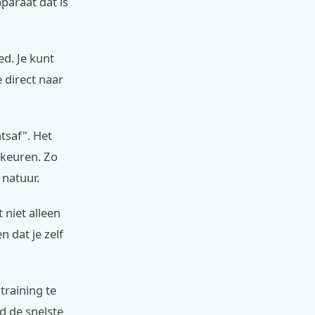
paraat dat is
d. Je kunt
 direct naar
tsaf". Het
rkeuren. Zo
 natuur.
 niet alleen
n dat je zelf
training te
jd de snelste