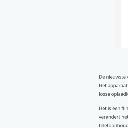
De nieuwste v
Het apparaat 
losse oplaadk
Het is een fl
verandert he
telefoonhoude