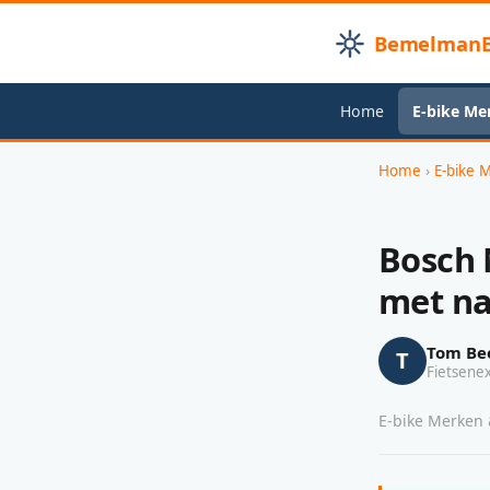
BemelmanB
Home
E-bike Me
Home
›
E-bike 
Bosch 
met na
Tom Be
T
Fietsene
E-bike Merken &