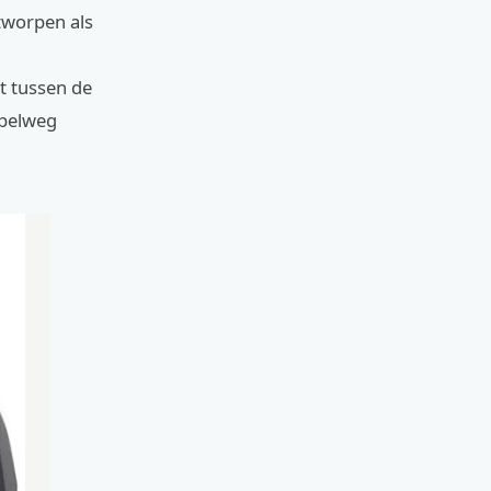
ntworpen als
t tussen de
mpelweg