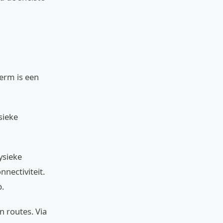
erm is een
sieke
ysieke
nectiviteit.
.
 routes. Via