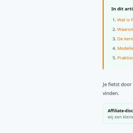
In dit art
Wat is 
Waarom 
De kern
Modelle
Praktis
Je fietst doo
vinden.
Affiliate-dis
wij een klein