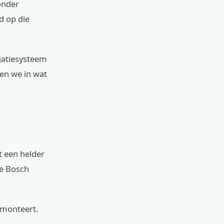
onder
d op die
igatiesysteem
ken we in wat
t een helder
de Bosch
r monteert.