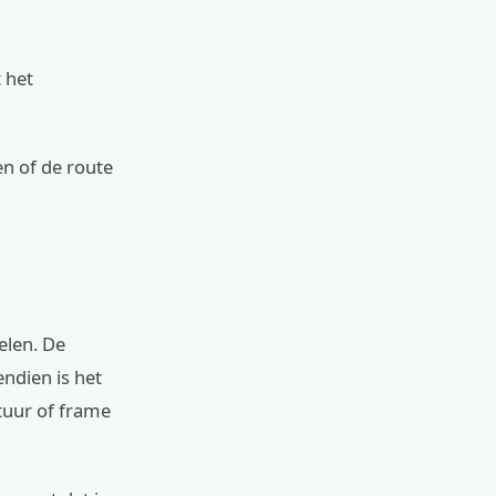
 het
en of de route
elen. De
endien is het
stuur of frame