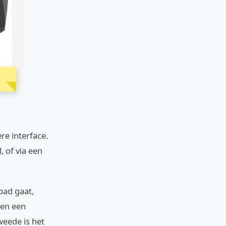
re interface.
, of via een
 pad gaat,
ven een
weede is het