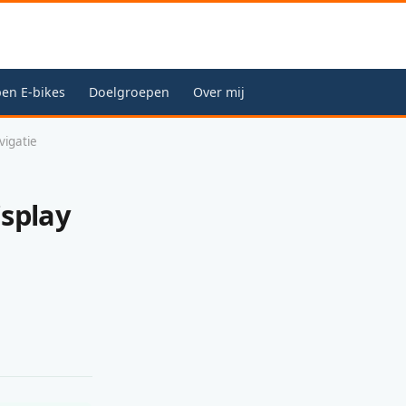
en E-bikes
Doelgroepen
Over mij
vigatie
isplay