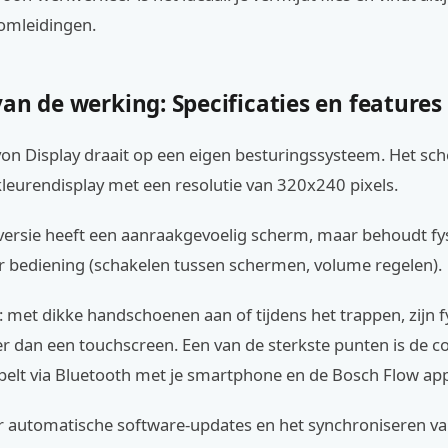
omleidingen.
an de werking: Specificaties en features
on Display draait op een eigen besturingssysteem. Het sch
kleurendisplay met een resolutie van 320x240 pixels.
versie heeft een aanraakgevoelig scherm, maar behoudt fy
 bediening (schakelen tussen schermen, volume regelen).
al: met dikke handschoenen aan of tijdens het trappen, zijn f
r dan een touchscreen. Een van de sterkste punten is de con
elt via Bluetooth met je smartphone en de Bosch Flow app
or automatische software-updates en het synchroniseren van