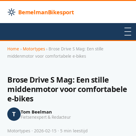
BemelmanBikesport
Home
›
Motortypes
› Brose Drive S Mag: Een stille
middenmotor voor comfortabele e-bikes
Brose Drive S Mag: Een stille
middenmotor voor comfortabele
e-bikes
Tom Beelman
T
Fietsenexpert & Redacteur
Motortypes · 2026-02-15 · 5 min leestijd