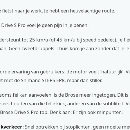
je fietst naar je werk. Je hebt een heuvelachtige route.
Drive S Pro voel je geen pijn in je benen.
rsteunt tot 25 km/u (of 45 km/u bij speed pedelec). Je fie
an. Geen zweetdruppels. Thuis kom je aan zonder dat je je
rde ervaring van gebruikers: de motor voelt ‘natuurlijk’. Ve
et met de Shimano STEPS EP8, maar dan stiller.
oms fel kan aanvoelen, is de Brose meer ingetogen. Dit is 
ers houden van die felle kick, anderen van de subtiliteit. V
 Brose Drive S Pro top. Denk aan: Er zijn ook minpunten.
kverkeer:
Snel optrekken bij stoplichten, geen moeite me