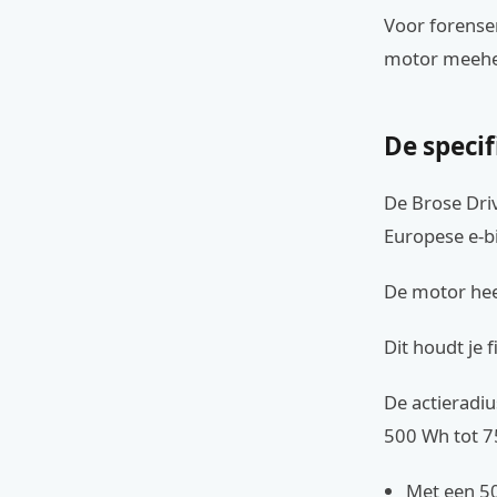
Voor forensen
motor meehe
De specif
De Brose Dri
Europese e-bi
De motor hee
Dit houdt je 
De actieradi
500 Wh tot 75
Met een 50