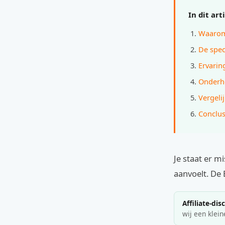
In dit art
Waarom 
De spec
Ervaring
Onderho
Vergeli
Conclus
Je staat er m
aanvoelt. De 
Affiliate-dis
wij een klein