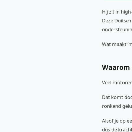
Hij zit in hi
Deze Duitse m
ondersteuning
Wat maakt ‘m 
Waarom d
Veel motoren 
Dat komt doo
ronkend gelui
Alsof je op e
dus de kracht