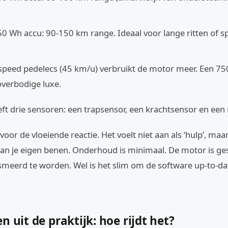
0 Wh accu: 90-150 km range. Ideaal voor lange ritten of s
j speed pedelecs (45 km/u) verbruikt de motor meer. Een 75
verbodige luxe.
t drie sensoren: een trapsensor, een krachtsensor en een 
 voor de vloeiende reactie. Het voelt niet aan als ‘hulp’, maa
van je eigen benen. Onderhoud is minimaal. De motor is ge
esmeerd te worden. Wel is het slim om de software up-to-d
.
n uit de praktijk: hoe rijdt het?