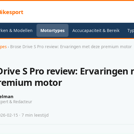
ikesport
rken & Modellen
Motortypes
Accucapaciteit & Bereik
Typ
ypes
› Brose Drive S Pro review: Ervaringen met deze premium motor
Drive S Pro review: Ervaringen
premium motor
elman
xpert & Redacteur
26-02-15 · 7 min leestijd