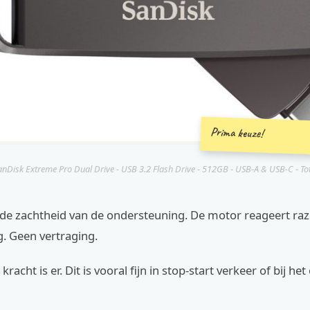
Prima keuze!
anDisk Extreme Pro Dual Drive - USB 3.2 Flash Drive - 512GB - USB‑A & USB‑C - Tot.
 de zachtheid van de ondersteuning. De motor reageert raz
. Geen vertraging.
 kracht is er. Dit is vooral fijn in stop-start verkeer of bij he