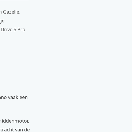
n Gazelle.
ge
Drive S Pro.
ano vaak een
 middenmotor,
 kracht van de