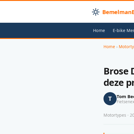
BemelmanB
Home
E-bike Me
Home
›
Motort
Brose 
deze 
Tom Be
T
Fietsene
Motortypes · 20