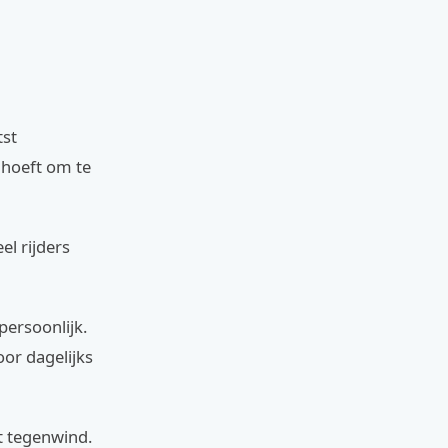
tst
 hoeft om te
el rijders
persoonlijk.
oor dagelijks
t tegenwind.