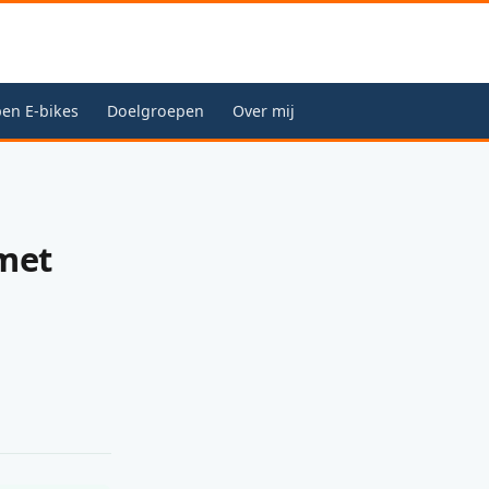
en E-bikes
Doelgroepen
Over mij
 met