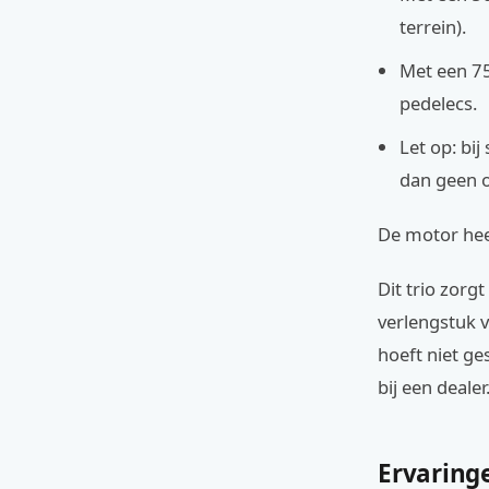
terrein).
Met een 75
pedelecs.
Let op: bi
dan geen o
De motor heef
Dit trio zorgt
verlengstuk 
hoeft niet g
bij een dealer
Ervaringe