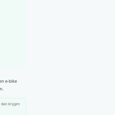
en e-bike
n.
, dan krijgen