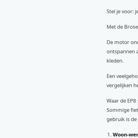
Stel je voor: 
Met de Brose 
De motor onde
ontspannen a
kleden.
Een veelgehoo
vergelijken h
Waar de EP8 s
Sommige fiets
gebruik is de
Woon-wer