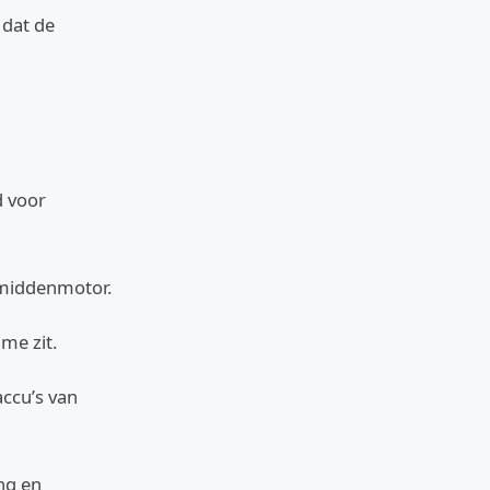
 dat de
d voor
 middenmotor.
ame zit.
ccu’s van
ng en