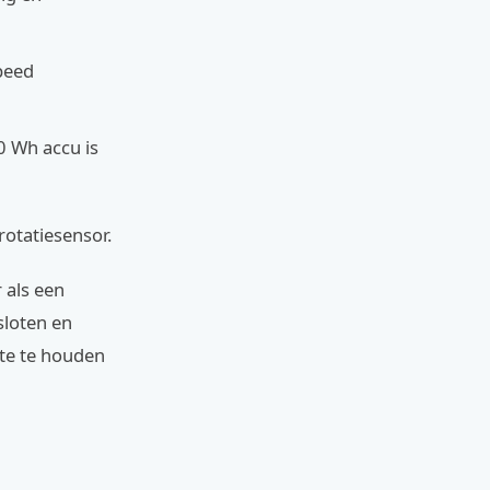
peed
0 Wh accu is
rotatiesensor.
r als een
sloten en
ate te houden