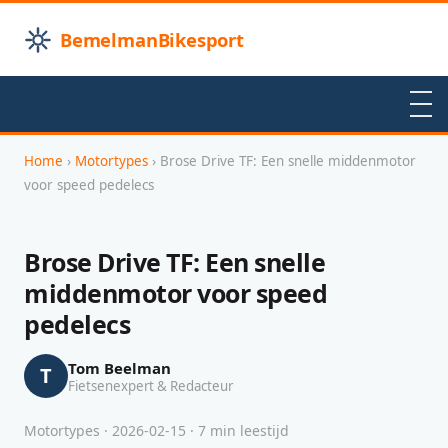
BemelmanBikesport
Home
›
Motortypes
› Brose Drive TF: Een snelle middenmotor
voor speed pedelecs
Brose Drive TF: Een snelle
middenmotor voor speed
pedelecs
Tom Beelman
T
Fietsenexpert & Redacteur
Motortypes · 2026-02-15 · 7 min leestijd