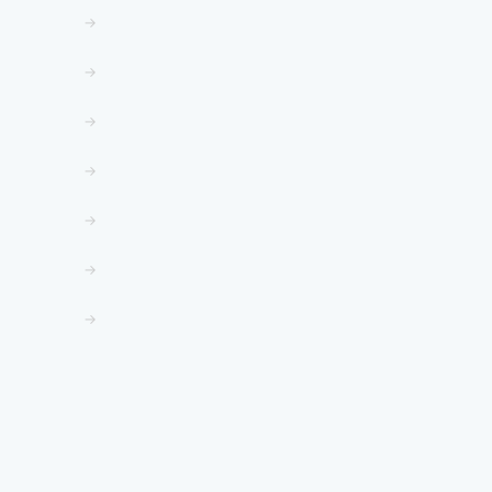
→
→
→
→
→
→
→