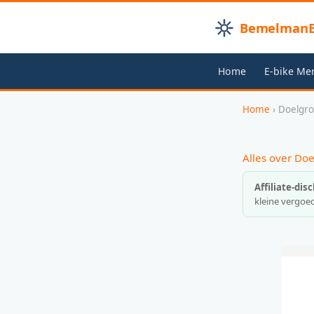
BemelmanB
Home
E-bike Me
Home
› Doelgr
Alles over Do
Affiliate-dis
kleine vergoed