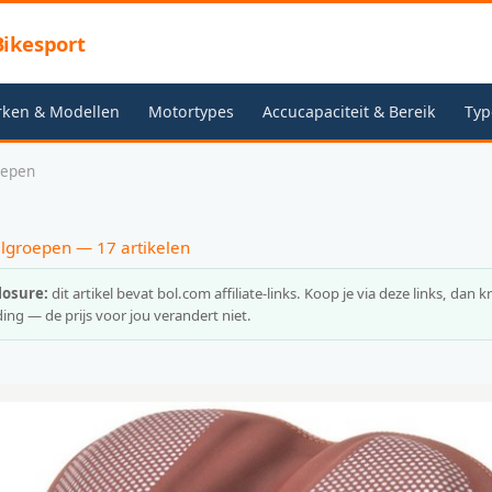
ikesport
rken & Modellen
Motortypes
Accucapaciteit & Bereik
Typ
oepen
elgroepen — 17 artikelen
closure:
dit artikel bevat bol.com affiliate-links. Koop je via deze links, dan k
ing — de prijs voor jou verandert niet.