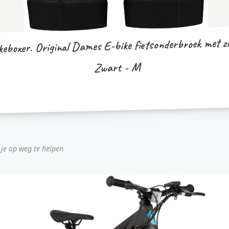
keboxer. Original Dames E-bike fietsonderbroek met 
Zwart - M
 je op weg te helpen