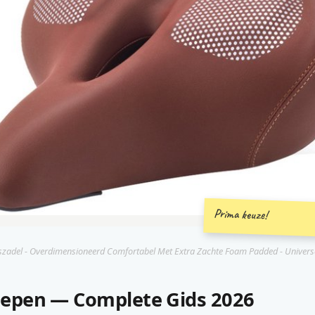
Prima keuze!
tszadel - Overdimensioneerd Comfortabel Met Extra Zachte Foam Padded - Universee
epen — Complete Gids 2026