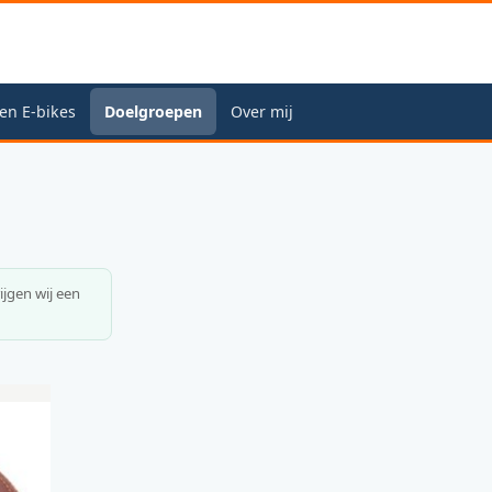
en E-bikes
Doelgroepen
Over mij
rijgen wij een