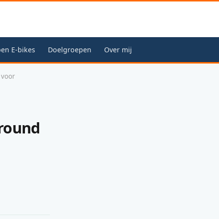
en E-bikes
Doelgroepen
Over mij
 voor
lround