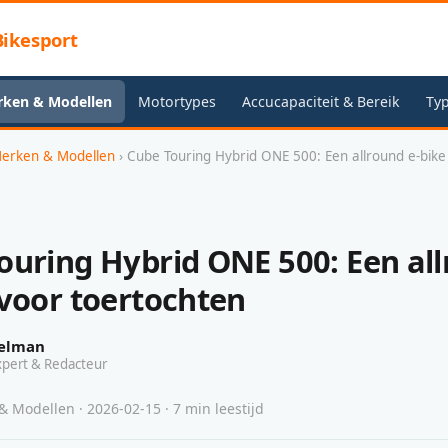
ikesport
rken & Modellen
Motortypes
Accucapaciteit & Bereik
Typ
Merken & Modellen
› Cube Touring Hybrid ONE 500: Een allround e-bike
ouring Hybrid ONE 500: Een al
 voor toertochten
elman
xpert & Redacteur
 Modellen · 2026-02-15 · 7 min leestijd