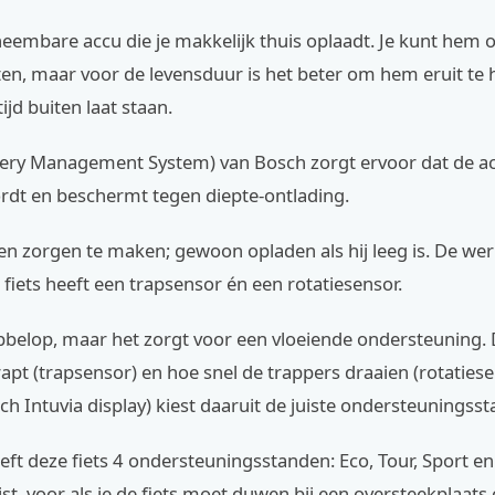
tneembare accu die je makkelijk thuis oplaadt. Je kunt hem 
itten, maar voor de levensduur is het beter om hem eruit te h
tijd buiten laat staan.
ery Management System) van Bosch zorgt ervoor dat de ac
rdt en beschermt tegen diepte-ontlading.
een zorgen te maken; gewoon opladen als hij leeg is. De werk
e fiets heeft een trapsensor én een rotatiesensor.
bbelop, maar het zorgt voor een vloeiende ondersteuning. 
rapt (trapsensor) en hoe snel de trappers draaien (rotatiese
h Intuvia display) kiest daaruit de juiste ondersteuningsst
ft deze fiets 4 ondersteuningsstanden: Eco, Tour, Sport en
st, voor als je de fiets moet duwen bij een oversteekplaats o