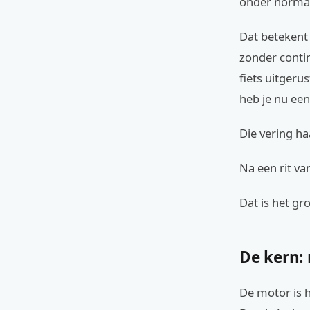
onder norma
Dat betekent
zonder contin
fiets uitger
heb je nu een
Die vering ha
Na een rit van
Dat is het gr
De kern:
De motor is h