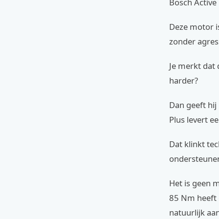
Bosch Active
Deze motor is
zonder agress
Je merkt dat d
harder?
Dan geeft hij
Plus levert 
Dat klinkt te
ondersteunen,
Het is geen m
85 Nm heeft e
natuurlijk aa