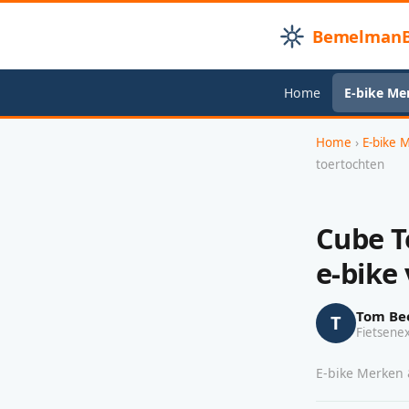
BemelmanB
Home
E-bike Me
Home
›
E-bike 
toertochten
Cube T
e-bike
Tom Be
T
Fietsene
E-bike Merken &