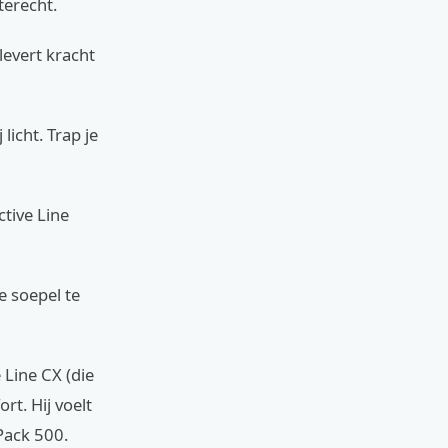
terecht.
levert kracht
licht. Trap je
ctive Line
e soepel te
 Line CX (die
rt. Hij voelt
rPack 500.