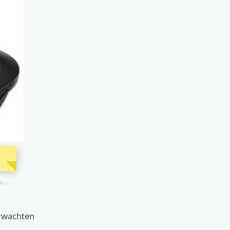
...
erwachten