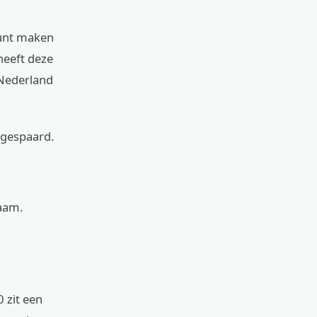
kunt maken
heeft deze
 Nederland
n gespaard.
haam.
 zit een