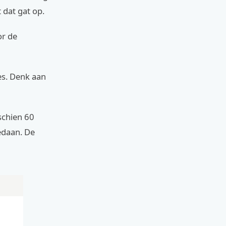
 dat gat op.
or de
es. Denk aan
schien 60
gedaan. De