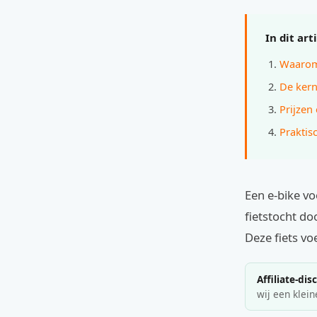
In dit art
Waarom 
De kern
Prijzen
Praktis
Een e-bike v
fietstocht do
Deze fiets vo
Affiliate-dis
wij een klein