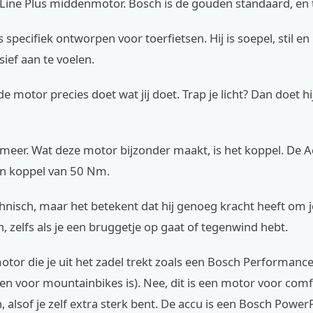
 Line Plus middenmotor. Bosch is de gouden standaard, en 
 specifiek ontworpen voor toerfietsen. Hij is soepel, stil en 
ief aan te voelen.
e motor precies doet wat jij doet. Trap je licht? Dan doet hij 
 meer. Wat deze motor bijzonder maakt, is het koppel. De A
een koppel van 50 Nm.
chnisch, maar het betekent dat hij genoeg kracht heeft om j
 zelfs als je een bruggetje op gaat of tegenwind hebt.
otor die je uit het zadel trekt zoals een Bosch Performance
n voor mountainbikes is). Nee, dit is een motor voor comfo
n, alsof je zelf extra sterk bent. De accu is een Bosch Powe