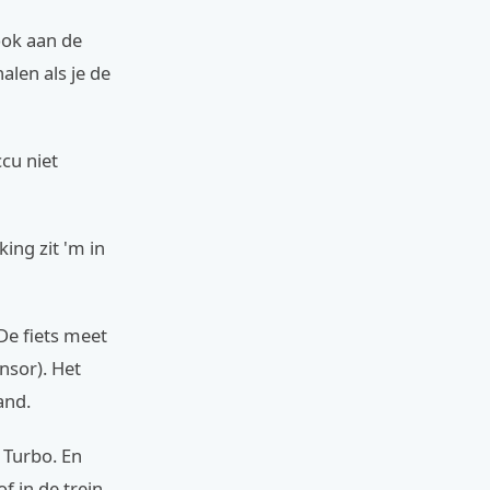
ook aan de
alen als je de
cu niet
ing zit 'm in
De fiets meet
nsor). Het
and.
 Turbo. En
f in de trein.