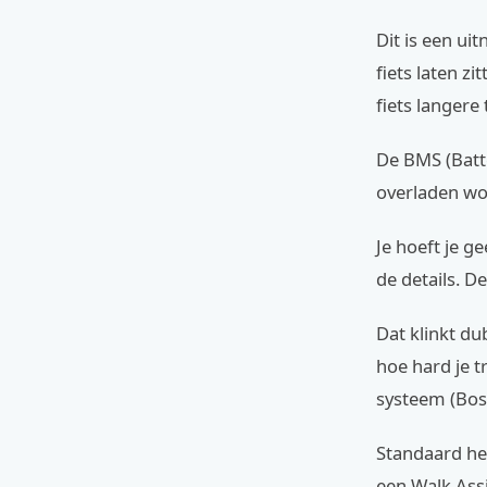
Dit is een ui
fiets laten z
fiets langere 
De BMS (Batt
overladen wo
Je hoeft je g
de details. D
Dat klinkt du
hoe hard je t
systeem (Bosc
Standaard hee
een Walk Assi