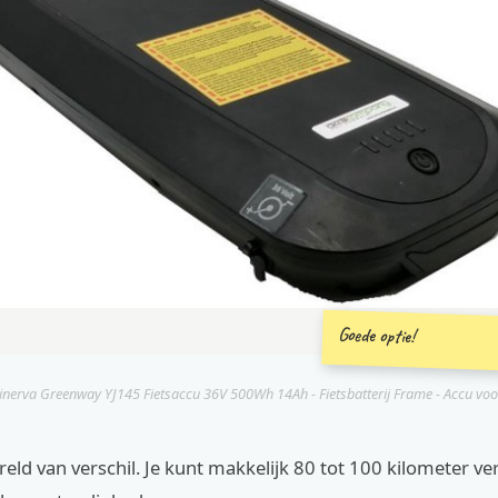
Goede optie!
nerva Greenway YJ145 Fietsaccu 36V 500Wh 14Ah - Fietsbatterij Frame - Accu voor
reld van verschil. Je kunt makkelijk 80 tot 100 kilometer v