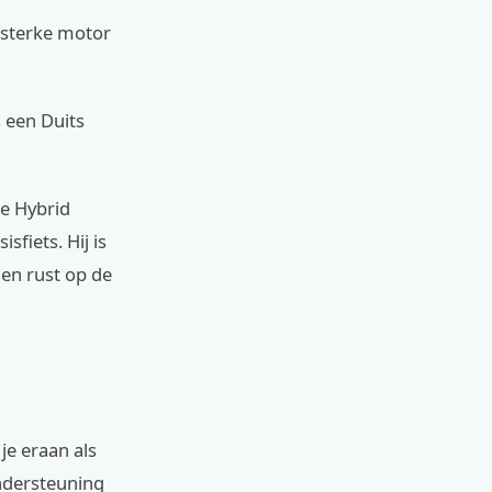
n sterke motor
s een Duits
De Hybrid
sfiets. Hij is
 en rust op de
je eraan als
ondersteuning