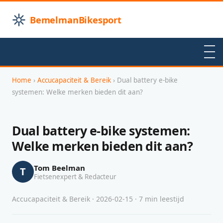
BemelmanBikesport
Home
›
Accucapaciteit & Bereik
› Dual battery e-bike
systemen: Welke merken bieden dit aan?
Dual battery e-bike systemen:
Welke merken bieden dit aan?
Tom Beelman
T
Fietsenexpert & Redacteur
Accucapaciteit & Bereik · 2026-02-15 · 7 min leestijd