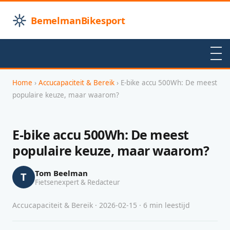
BemelmanBikesport
Home
›
Accucapaciteit & Bereik
› E-bike accu 500Wh: De meest
populaire keuze, maar waarom?
E-bike accu 500Wh: De meest
populaire keuze, maar waarom?
Tom Beelman
T
Fietsenexpert & Redacteur
Accucapaciteit & Bereik · 2026-02-15 · 6 min leestijd