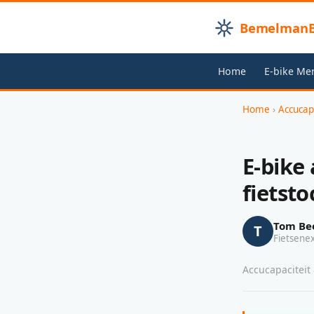
BemelmanB
Home
E-bike Me
Home
›
Accucap
E-bike
fietst
Tom Be
T
Fietsene
Accucapaciteit 