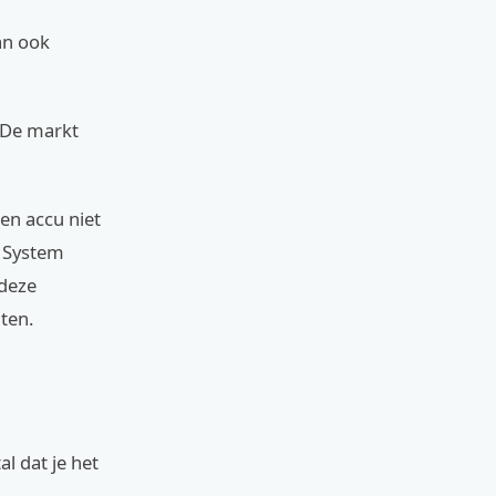
an ook
. De markt
en accu niet
t System
 deze
ten.
l dat je het