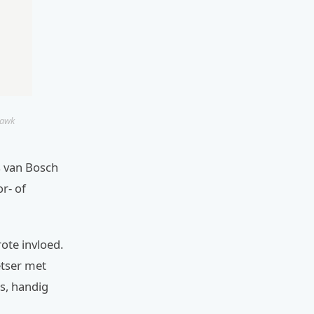
Hawk
s van Bosch
r- of
ote invloed.
etser met
is, handig