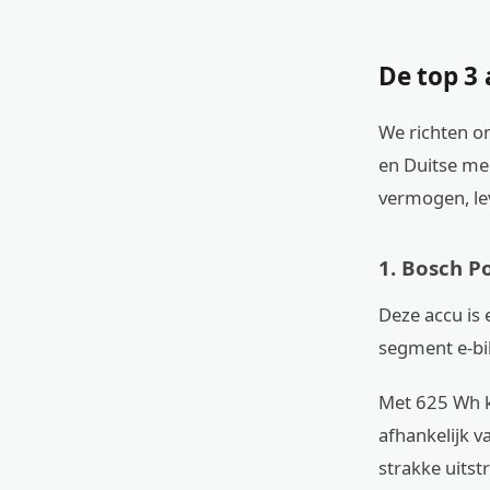
De top 3
We richten o
en Duitse mer
vermogen, le
1. Bosch 
Deze accu is 
segment e-bi
Met 625 Wh k
afhankelijk 
strakke uitst