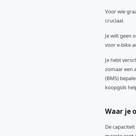
Voor wie graa
cruciaal.
Je wilt geen
voor e-bike a
Je hebt versc
zomaar een a
(BMS) bepalen
koopgids help
Waar je o
De capaciteit
meeste zegt o