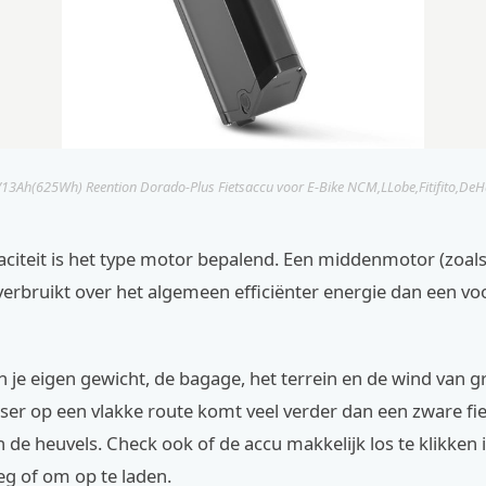
13Ah(625Wh) Reention Dorado-Plus Fietsaccu voor E-Bike NCM,LLobe,Fitifito,De
aciteit is het type motor bepalend. Een middenmotor (zoal
erbruikt over het algemeen efficiënter energie dan een voo
n je eigen gewicht, de bagage, het terrein en de wind van gr
etser op een vlakke route komt veel verder dan een zware fi
in de heuvels. Check ook of de accu makkelijk los te klikken 
g of om op te laden.