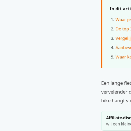
In dit art
Waar je
De top 
Vergelij
Aanbeve
Waar ko
Een lange fie
vervelender d
bike hangt vo
Affiliate-dis
wij een klein