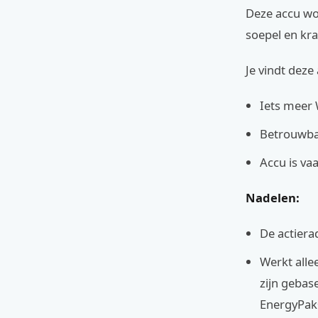
Deze accu wo
soepel en kr
Je vindt deze
Iets meer 
Betrouwbar
Accu is va
Nadelen:
De actiera
Werkt alle
zijn gebas
EnergyPak+