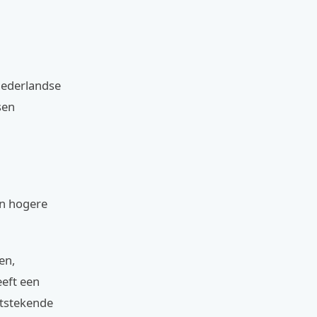
Nederlandse
sen
an hogere
en,
eeft een
itstekende