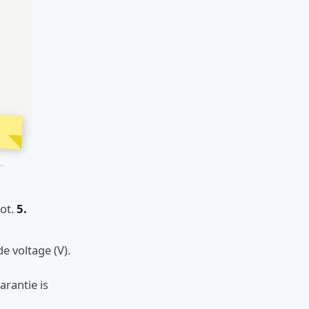
..
pot.
5.
e voltage (V).
arantie is