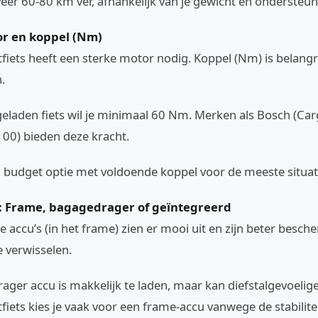
er 60-80 km ver, afhankelijk van je gewicht en ondersteun
or en koppel (Nm)
fiets heeft een sterke motor nodig. Koppel (Nm) is belangr
.
eladen fiets wil je minimaal 60 Nm. Merken als Bosch (Car
00) bieden deze kracht.
n budget optie met voldoende koppel voor de meeste situat
e: Frame, bagagedrager of geïntegreerd
 accu’s (in het frame) zien er mooi uit en zijn beter besc
te verwisselen.
ger accu is makkelijk te laden, maar kan diefstalgevoeliger
fiets kies je vaak voor een frame-accu vanwege de stabilitei