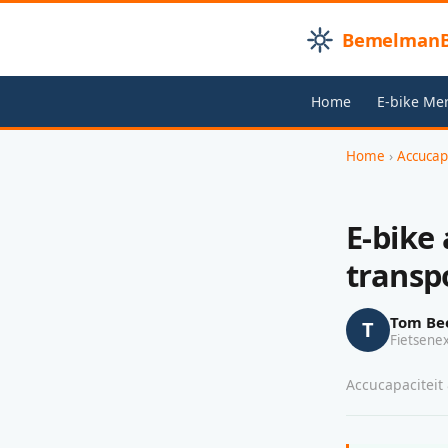
BemelmanB
Home
E-bike Me
Home
›
Accucap
E-bike
transp
Tom Be
T
Fietsene
Accucapaciteit 