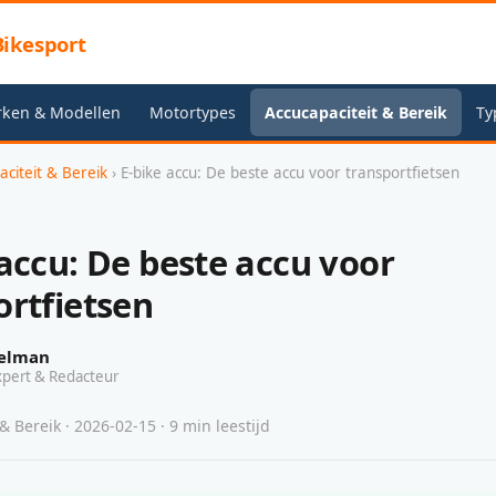
ikesport
rken & Modellen
Motortypes
Accucapaciteit & Bereik
Ty
aciteit & Bereik
› E-bike accu: De beste accu voor transportfietsen
 accu: De beste accu voor
ortfietsen
elman
xpert & Redacteur
& Bereik · 2026-02-15 · 9 min leestijd