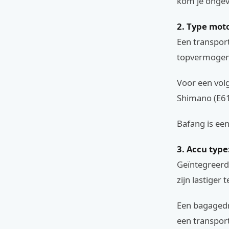
kom je ongeve
2. Type mot
Een transport
topvermogen
Voor een volg
Shimano (E61
Bafang is ee
3. Accu typ
Geïntegreerde
zijn lastiger 
Een bagagedra
een transport