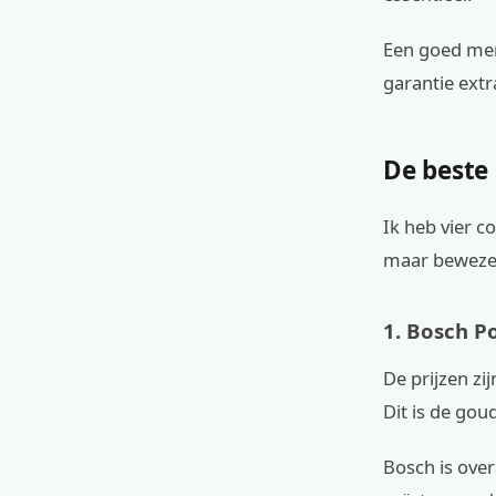
Een goed merk
garantie ext
De beste 
Ik heb vier c
maar bewezen
1. Bosch P
De prijzen zij
Dit is de gou
Bosch is over