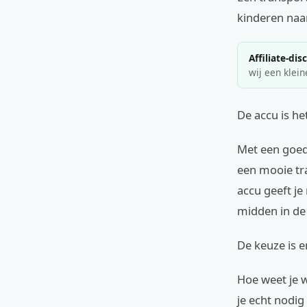
kinderen naa
Affiliate-dis
wij een klein
De accu is he
Met een goed
een mooie tra
accu geeft je
midden in de
De keuze is en
Hoe weet je w
je echt nodig