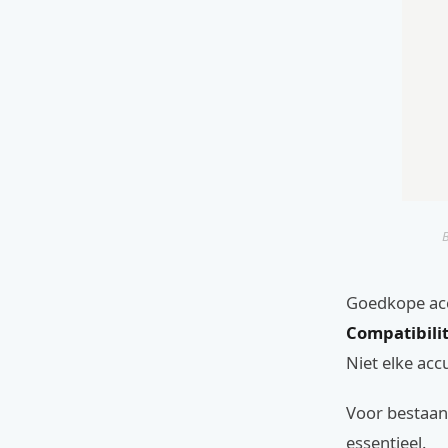
B
Goedkope accu
Compatibilit
Niet elke acc
Voor bestaand
essentieel.