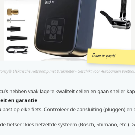
Deze is goed!
oncy® Elektrische Fietspomp met Drukmeter - Geschikt voor Autobanden Voetbal.
’s hebben vaak lagere kwaliteit cellen en gaan sneller ka
eit en garantie
u past op elke fiets. Controleer de aansluiting (pluggen) en d
e fietsen: kies hetzelfde systeem (Bosch, Shimano, etc.). G