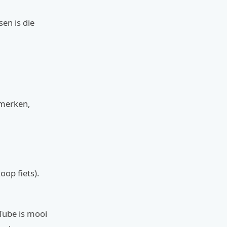
sen is die
 merken,
oop fiets).
rTube is mooi