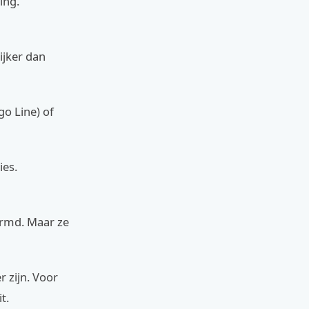
ing.
ijker dan
go Line) of
ies.
hermd. Maar ze
 zijn. Voor
t.