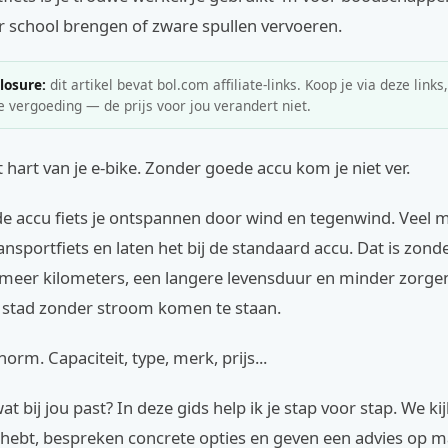
r school brengen of zware spullen vervoeren.
closure:
dit artikel bevat bol.com affiliate-links. Koop je via deze links
e vergoeding — de prijs voor jou verandert niet.
t hart van je e-bike. Zonder goede accu kom je niet ver.
e accu fiets je ontspannen door wind en tegenwind. Veel
nsportfiets en laten het bij de standaard accu. Dat is zond
 meer kilometers, een langere levensduur en minder zorgen. 
 stad zonder stroom komen te staan.
orm. Capaciteit, type, merk, prijs...
at bij jou past? In deze gids help ik je stap voor stap. We k
 hebt, bespreken concrete opties en geven een advies op m