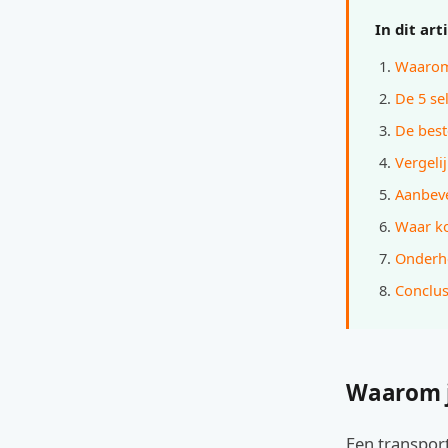
In dit art
Waarom 
De 5 sel
De best
Vergelij
Aanbeve
Waar ko
Onderho
Conclus
Waarom j
Een transport