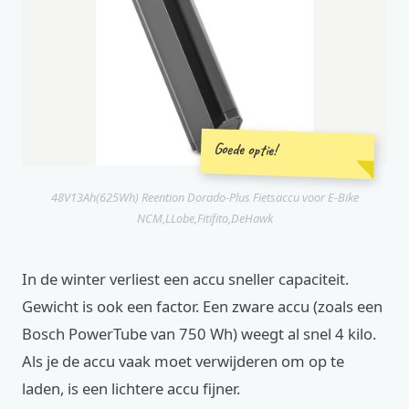
Goede optie!
48V13Ah(625Wh) Reention Dorado-Plus Fietsaccu voor E-Bike
NCM,LLobe,Fitifito,DeHawk
In de winter verliest een accu sneller capaciteit.
Gewicht is ook een factor. Een zware accu (zoals een
Bosch PowerTube van 750 Wh) weegt al snel 4 kilo.
Als je de accu vaak moet verwijderen om op te
laden, is een lichtere accu fijner.