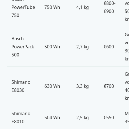
€800-
v
PowerTube
750 Wh
4,1 kg
€900
5
750
k
G
Bosch
v
PowerPack
500 Wh
2,7 kg
€600
3
500
k
G
Shimano
v
630 Wh
3,3 kg
€700
E8030
4
k
Shimano
M
504 Wh
2,5 kg
€550
E8010
3