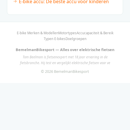
E-bike accu: De beste accu voor kinderen
E-bike Merken & Modellen
Motortypes
Accucapaciteit & Bereik
Typen E-bikes
Doelgroepen
BemelmanBikesport — Alles over elektrische fietsen
Tom Beelman is fietsenexpert met 18 jaar ervaring in de
fietsbranche. Hij test en vergelijkt elektrische fietsen voor ve
© 2026 BemelmanBikesport