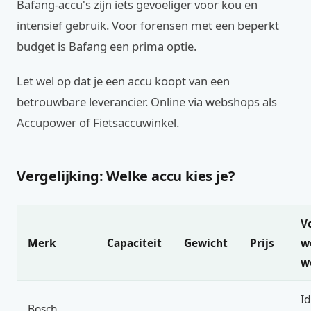
Bafang-accu's zijn iets gevoeliger voor kou en
intensief gebruik. Voor forensen met een beperkt
budget is Bafang een prima optie.
Let wel op dat je een accu koopt van een
betrouwbare leverancier. Online via webshops als
Accupower of Fietsaccuwinkel.
Vergelijking: Welke accu kies je?
V
Merk
Capaciteit
Gewicht
Prijs
w
w
I
Bosch