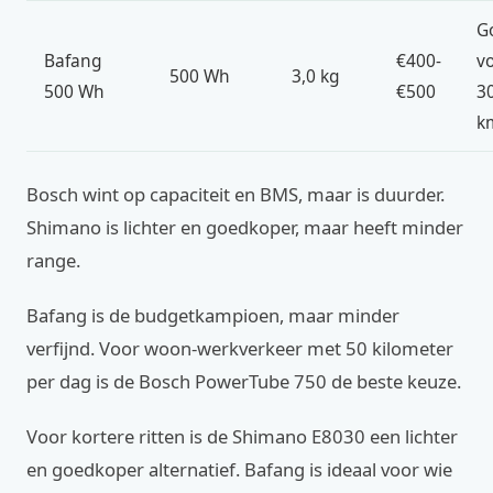
G
Bafang
€400-
v
500 Wh
3,0 kg
500 Wh
€500
3
k
Bosch wint op capaciteit en BMS, maar is duurder.
Shimano is lichter en goedkoper, maar heeft minder
range.
Bafang is de budgetkampioen, maar minder
verfijnd. Voor woon-werkverkeer met 50 kilometer
per dag is de Bosch PowerTube 750 de beste keuze.
Voor kortere ritten is de Shimano E8030 een lichter
en goedkoper alternatief. Bafang is ideaal voor wie