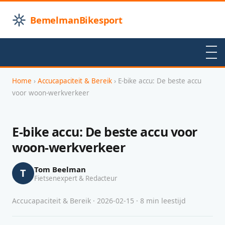
BemelmanBikesport
Home
›
Accucapaciteit & Bereik
› E-bike accu: De beste accu
voor woon-werkverkeer
E-bike accu: De beste accu voor
woon-werkverkeer
Tom Beelman
T
Fietsenexpert & Redacteur
Accucapaciteit & Bereik · 2026-02-15 · 8 min leestijd