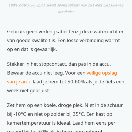
Ebike lader XLR3 3pins 36volt 3polig oplader 42v 2a E-bike SSLC084V42
acculader
Gebruik geen verlengkabel tenzij deze waterdicht en
van goede kwaliteit is. Een losse verbinding warmt
op en dat is gevaarlijk.
Stekker in het stopcontact, dan pas in de accu.
Bewaar de accu niet leeg. Voor een
veilige opslag
van je accu
laad je hem tot 50-60% als je de fiets een
week niet gebruikt.
Zet hem op een koele, droge plek. Niet in de schuur
bij -10°C en niet op zolder bij 35°C. Een kast op
kamertemperatuur is ideaal. Laad hem eens per
maand bij tot 50% als je hem lang opbergt.