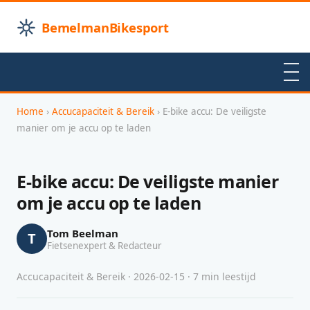
BemelmanBikesport
Home
›
Accucapaciteit & Bereik
› E-bike accu: De veiligste
manier om je accu op te laden
E-bike accu: De veiligste manier
om je accu op te laden
Tom Beelman
T
Fietsenexpert & Redacteur
Accucapaciteit & Bereik · 2026-02-15 · 7 min leestijd