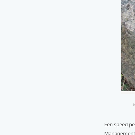
E
Een speed ped
Management S