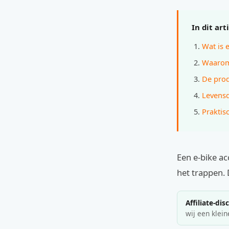
In dit art
Wat is 
Waarom 
De prod
Levensd
Praktis
Een e-bike ac
het trappen. 
Affiliate-dis
wij een klein