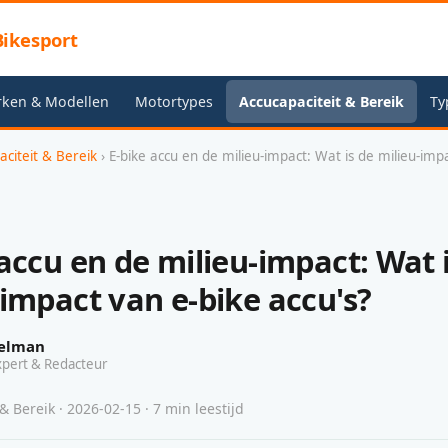
ikesport
rken & Modellen
Motortypes
Accucapaciteit & Bereik
Ty
aciteit & Bereik
› E-bike accu en de milieu-impact: Wat is de milieu-imp
accu en de milieu-impact: Wat 
-impact van e-bike accu's?
elman
xpert & Redacteur
& Bereik · 2026-02-15 · 7 min leestijd