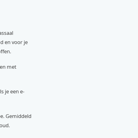
assaal
ad en voor je
ffen.
den met
s je een e-
mee. Gemiddeld
houd.