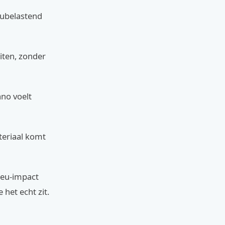
ieubelastend
eiten, zonder
ano voelt
teriaal komt
ieu-impact
 het echt zit.