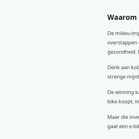
Waarom i
De milieu-imp
overstappen o
gezondheid. M
Denk aan koba
strenge mijnb
De winning ka
bike koopt, i
Maar die inve
gaat een e-bi