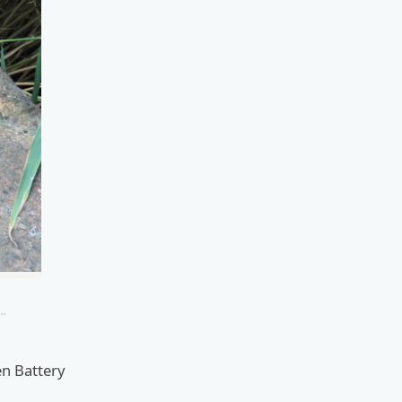
..
en Battery