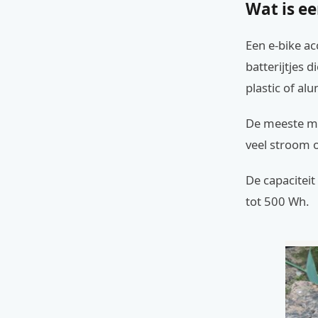
Wat is ee
Een e-bike ac
batterijtjes 
plastic of al
De meeste mod
veel stroom 
De capaciteit
tot 500 Wh.