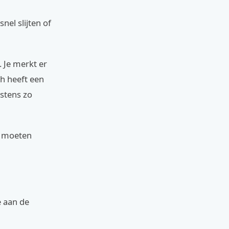
nel slijten of
 Je merkt er
ch heeft een
stens zo
e moeten
e aan de