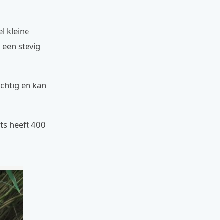
l kleine
 een stevig
achtig en kan
ets heeft 400