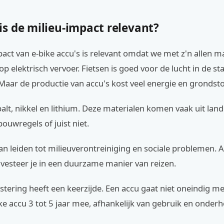
s de milieu-impact relevant?
act van e-bike accu's is relevant omdat we met z'n allen m
p elektrisch vervoer. Fietsen is goed voor de lucht in de st
aar de productie van accu's kost veel energie en grondsto
lt, nikkel en lithium. Deze materialen komen vaak uit lan
ouwregels of juist niet.
n leiden tot milieuverontreiniging en sociale problemen. Al
nvesteer je in een duurzame manier van reizen.
stering heeft een keerzijde. Een accu gaat niet oneindig 
ke accu 3 tot 5 jaar mee, afhankelijk van gebruik en onder