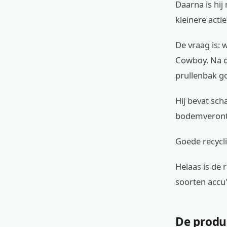
Daarna is hij
kleinere actie
De vraag is: 
Cowboy. Na dr
prullenbak g
Hij bevat scha
bodemverontr
Goede recycli
Helaas is de 
soorten accu'
De produc