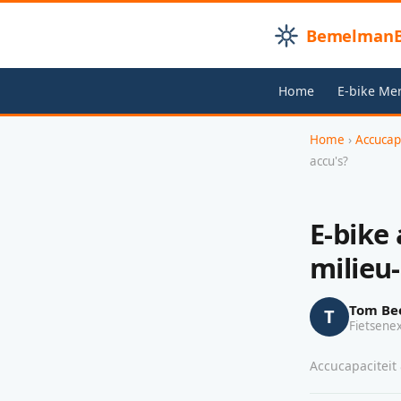
BemelmanB
Home
E-bike Me
Home
›
Accucap
accu's?
E-bike 
milieu
Tom Be
T
Fietsene
Accucapaciteit 