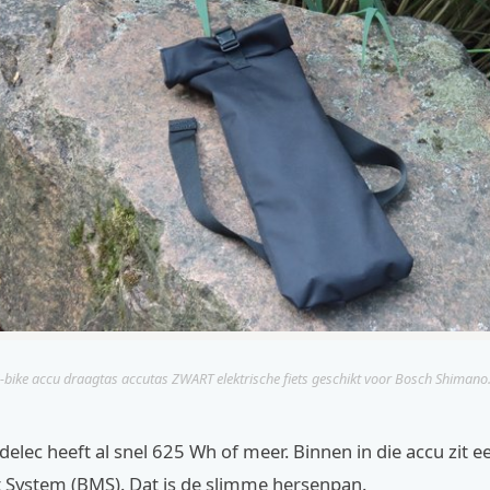
-bike accu draagtas accutas ZWART elektrische fiets geschikt voor Bosch Shimano.
elec heeft al snel 625 Wh of meer. Binnen in die accu zit e
ystem (BMS). Dat is de slimme hersenpan.