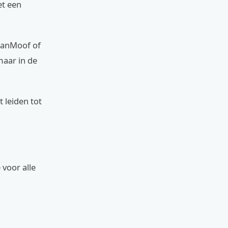
et een
 VanMoof of
maar in de
t leiden tot
 voor alle