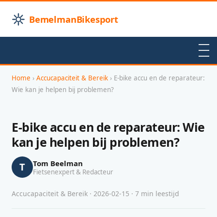
BemelmanBikesport
Home
›
Accucapaciteit & Bereik
› E-bike accu en de reparateur:
Wie kan je helpen bij problemen?
E-bike accu en de reparateur: Wie
kan je helpen bij problemen?
Tom Beelman
T
Fietsenexpert & Redacteur
Accucapaciteit & Bereik · 2026-02-15 · 7 min leestijd