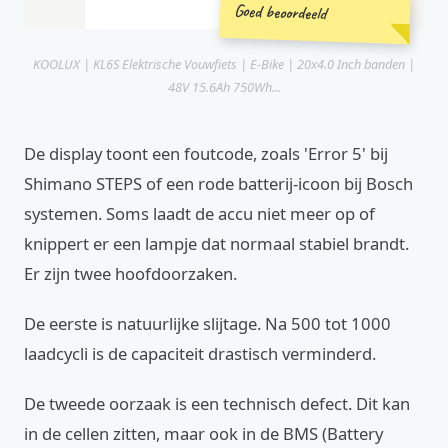
Goed beoordeeld
KOOLUX | KL6S Elektrische Vouwfiets | E-Bike | 20x4.0 Inch banden |
48V 15.6Ah 750Wh...
De display toont een foutcode, zoals 'Error 5' bij
Shimano STEPS of een rode batterij-icoon bij Bosch
systemen. Soms laadt de accu niet meer op of
knippert er een lampje dat normaal stabiel brandt.
Er zijn twee hoofdoorzaken.
De eerste is natuurlijke slijtage. Na 500 tot 1000
laadcycli is de capaciteit drastisch verminderd.
De tweede oorzaak is een technisch defect. Dit kan
in de cellen zitten, maar ook in de BMS (Battery