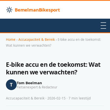
BemelmanBikesport
Home
›
Accucapaciteit & Bereik
› E-bike accu en de toekomst:
Wat kunnen we verwachten?
E-bike accu en de toekomst: Wat
kunnen we verwachten?
Tom Beelman
T
Fietsenexpert & Redacteur
Accucapaciteit & Bereik · 2026-02-15 · 7 min leestijd