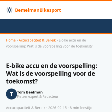
BemelmanBikesport
Home
›
Accucapaciteit & Bereik
› E-bike accu en de
voorspelling: Wat is de voorspelling voor de toekomst?
E-bike accu en de voorspelling:
Wat is de voorspelling voor de
toekomst?
Tom Beelman
T
Fietsenexpert & Redacteur
Accucapaciteit & Bereik · 2026-02-15 · 8 min leestijd