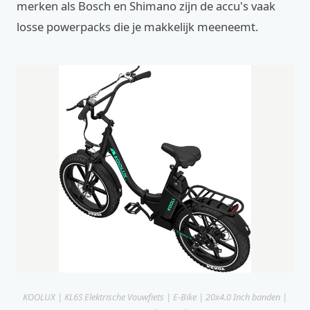
merken als Bosch en Shimano zijn de accu's vaak
losse powerpacks die je makkelijk meeneemt.
KOOLUX | KL6S Elektrische Vouwfiets | E-Bike | 20x4.0 Inch banden |