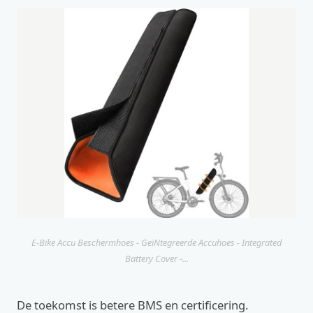
E-Bike Accu Beschermhoes - GeïNtegreerde Accuhoes - Integrated
Battery Cover -...
De toekomst is betere BMS en certificering.