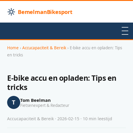
BemelmanBikesport
Home
›
Accucapaciteit & Bereik
› E-bike accu en opladen: Tips
en tricks
E-bike accu en opladen: Tips en
tricks
Tom Beelman
T
Fietsenexpert & Redacteur
Accucapaciteit & Bereik · 2026-02-15 · 10 min leestijd