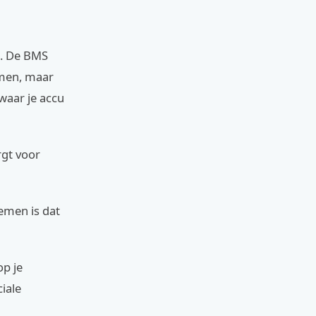
n. De BMS
rmen, maar
waar je accu
rgt voor
emen is dat
op je
iale