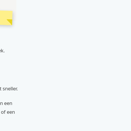
ek.
 sneller.
In een
 of een