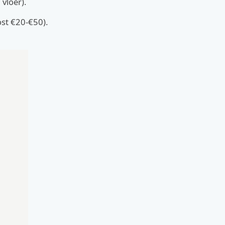
vloer).
ost €20-€50).