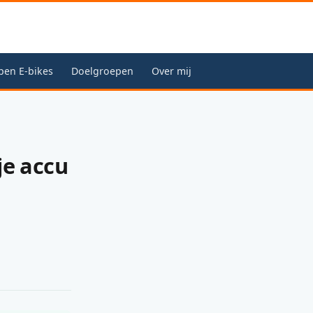
pen E-bikes
Doelgroepen
Over mij
je accu