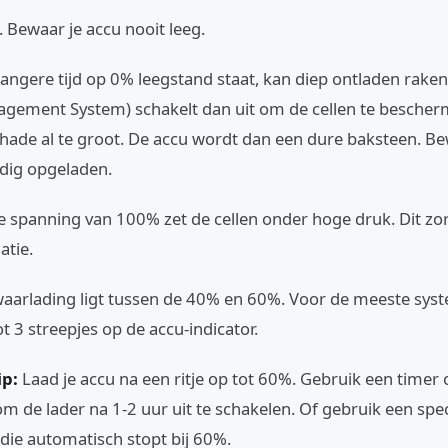
l. Bewaar je accu nooit leeg.
langere tijd op 0% leegstand staat, kan diep ontladen rake
agement System) schakelt dan uit om de cellen te besche
hade al te groot. De accu wordt dan een dure baksteen. Be
edig opgeladen.
e spanning van 100% zet de cellen onder hoge druk. Dit zo
atie.
waarlading ligt tussen de 40% en 60%. Voor de meeste syst
t 3 streepjes op de accu-indicator.
ip:
Laad je accu na een ritje op tot 60%. Gebruik een timer 
m de lader na 1-2 uur uit te schakelen. Of gebruik een spec
 die automatisch stopt bij 60%.