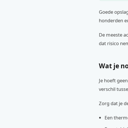
Goede opslag 
honderden e
De meeste ac
dat risico ne
Wat je no
Je hoeft gee
verschil tuss
Zorg dat je d
Een thermo