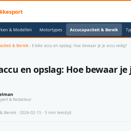
ikesport
rken & Modellen
Motortypes
Accucapaciteit & Bereik
Ty
aciteit & Bereik
› E-bike accu en opslag: Hoe bewaar je je accu veilig?
 accu en opslag: Hoe bewaar je 
elman
xpert & Redacteur
& Bereik · 2026-02-15 · 5 min leestijd