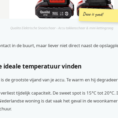
Deze is goed!
Qualita Elektrische Snoeischaar - Accu takkenschaar & mini kettingzaag
ntact in de buurt, maar liever niet direct naast de opslagpl
De ideale temperatuur vinden
s de grootste vijand van je accu. Te warm en hij degradeert
verliest tijdelijk capaciteit. De sweet spot is 15°C tot 20°C. 
ederlandse woning is dat vaak het geval in de woonkamer
chuur.