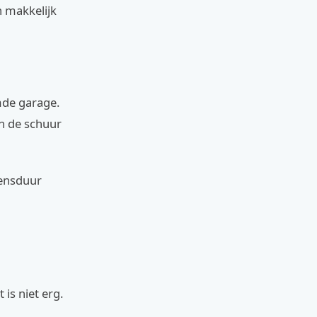
 makkelijk
rmde garage.
n de schuur
vensduur
is niet erg.