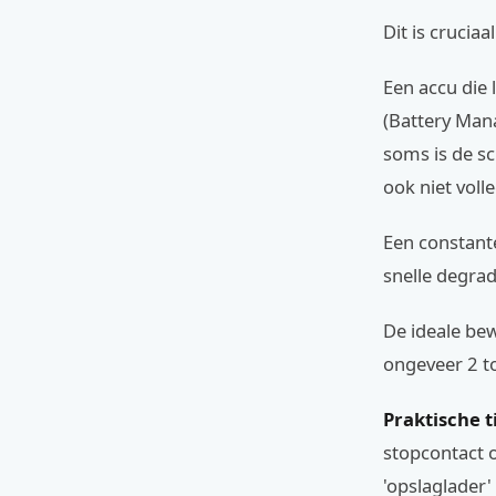
Dit is cruciaa
Een accu die 
(Battery Man
soms is de sc
ook niet voll
Een constant
snelle degrad
De ideale be
ongeveer 2 to
Praktische t
stopcontact o
'opslaglader'