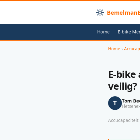
BemelmanB
Home
E-bike Me
Home
›
Accucap
E-bike
veilig?
Tom Be
T
Fietsene
Accucapaciteit 