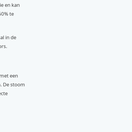
ie en kan
60% te
al in de
ors.
 met een
. De stoom
ecte