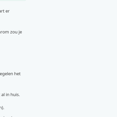
rt er
arom zou je
regelen het
l in huis.
).