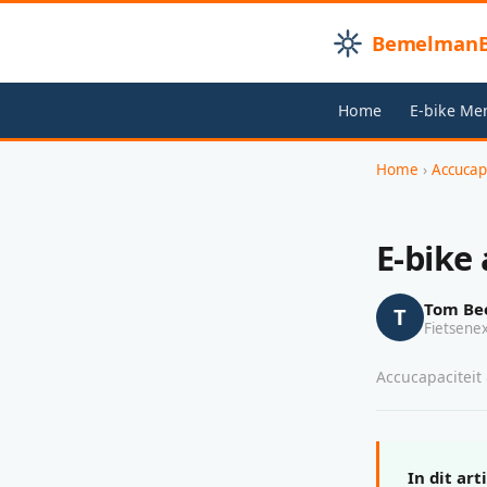
BemelmanB
Home
E-bike Me
Home
›
Accucap
E-bike
Tom Be
T
Fietsene
Accucapaciteit 
In dit art