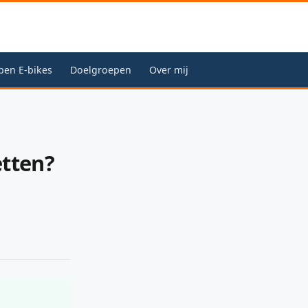
pen E-bikes
Doelgroepen
Over mij
etten?