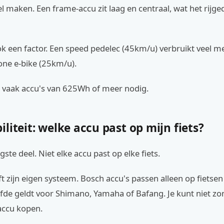
l maken. Een frame-accu zit laag en centraal, wat het rijge
ok een factor. Een speed pedelec (45km/u) verbruikt veel m
ne e-bike (25km/u).
n vaak accu's van 625Wh of meer nodig.
liteit: welke accu past op mijn fiets?
tigste deel. Niet elke accu past op elke fiets.
t zijn eigen systeem. Bosch accu's passen alleen op fietse
lfde geldt voor Shimano, Yamaha of Bafang. Je kunt niet z
accu kopen.