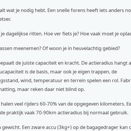
paalt wat je nodig hebt. Een snelle forens heeft iets anders 
etser.
je dagelijkse ritten. Hoe ver fiets je? Hoe vaak moet je opl
 tassen meenemen? Of woon je in heuvelachtig gebied?
bepaalt de juiste capaciteit en kracht. De actieradius hangt a
ucapaciteit is de basis, maar ook je eigen trappen, de
gsstand, wind, temperatuur en terrein spelen een rol. Fab
atting, maar reken daar niet blind op.
jk halen veel rijders 60-70% van de opgegeven kilometers.
 de praktijk vaak 70-90km actieradius bij normaal gebruik.
 gewicht. Een zware accu (3kg+) op de bagagedrager kan d