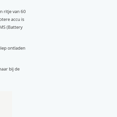
 ritje van 60
otere accu is
BMS (Battery
diep ontladen
naar bij de