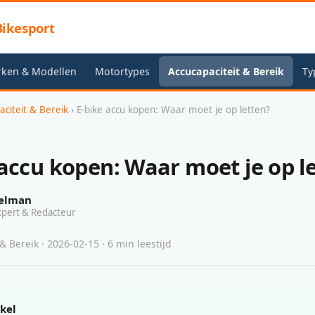
ikesport
rken & Modellen
Motortypes
Accucapaciteit & Bereik
Ty
aciteit & Bereik
› E-bike accu kopen: Waar moet je op letten?
 accu kopen: Waar moet je op l
elman
xpert & Redacteur
& Bereik · 2026-02-15 · 6 min leestijd
ikel