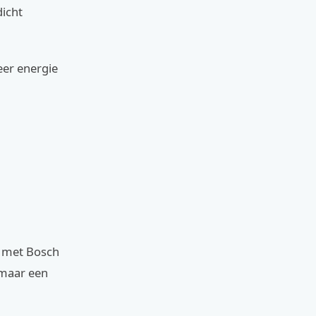
dicht
eer energie
n met Bosch
omaar een