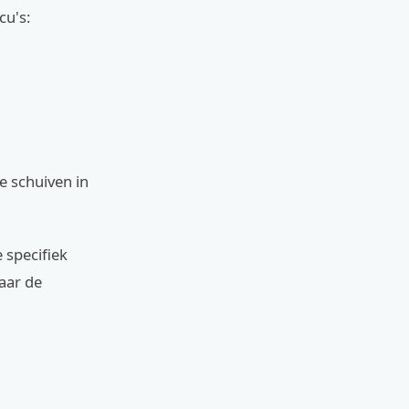
cu's:
e schuiven in
 specifiek
naar de