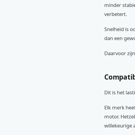
minder stabie
verbetert.
Snelheid is o
dan een gewo
Daarvoor zij
Compatibi
Dit is het las
Elk merk heef
motor. Hetze
willekeurige 