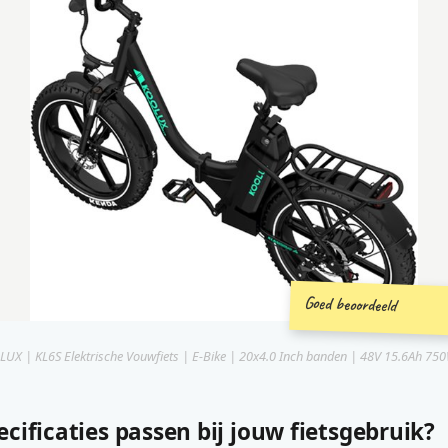
Goed beoordeeld
UX | KL6S Elektrische Vouwfiets | E-Bike | 20x4.0 Inch banden | 48V 15.6Ah 750
cificaties passen bij jouw fietsgebruik?