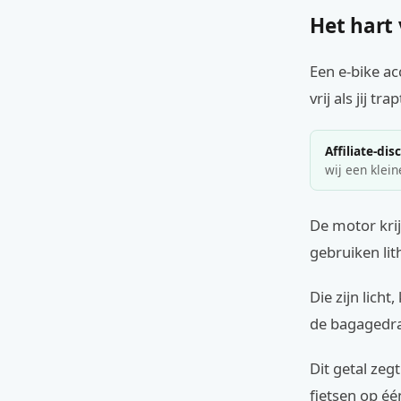
Het hart 
Een e-bike acc
vrij als jij trap
Affiliate-dis
wij een klein
De motor kri
gebruiken lit
Die zijn lich
de bagagedrag
Dit getal zeg
fietsen op éé