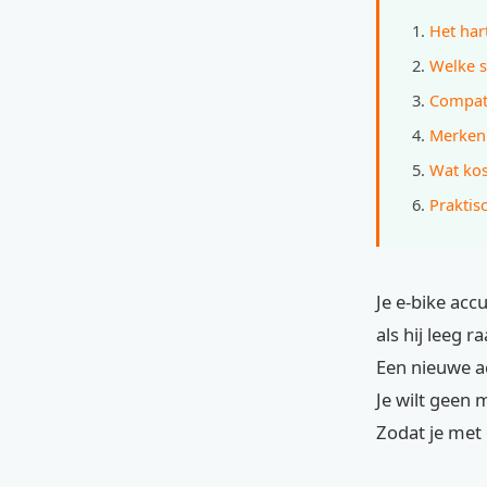
Het hart
Welke s
Compati
Merken 
Wat kos
Praktis
Je e-bike acc
als hij leeg 
Een nieuwe ac
Je wilt geen 
Zodat je met 