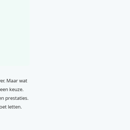
ver. Maar wat
r een keuze.
en prestaties.
oet letten.