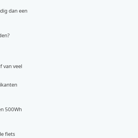
nodig dan een
aden?
f van veel
rikanten
 Een 500Wh
e fiets