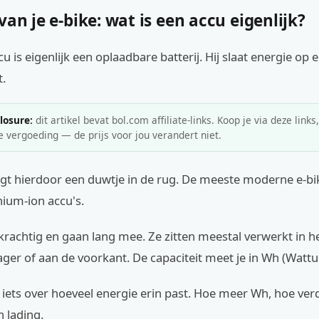
van je e-bike: wat is een accu eigenlijk?
u is eigenlijk een oplaadbare batterij. Hij slaat energie op 
t.
closure:
dit artikel bevat bol.com affiliate-links. Koop je via deze links
e vergoeding — de prijs voor jou verandert niet.
jgt hierdoor een duwtje in de rug. De meeste moderne e-bi
hium-ion accu's.
t, krachtig en gaan lang mee. Ze zitten meestal verwerkt in h
er of aan de voorkant. De capaciteit meet je in Wh (Wattu
t iets over hoeveel energie erin past. Hoe meer Wh, hoe ver
n lading.