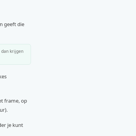
en geeft die
, dan krijgen
kes
et frame, op
ur).
der je kunt