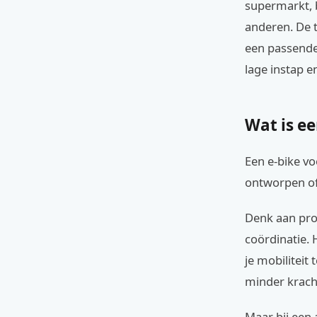
supermarkt, b
anderen. De t
een passende 
lage instap e
Wat is e
Een e-bike vo
ontworpen of
Denk aan pro
coördinatie. 
je mobiliteit
minder kracht
Maar bij een 