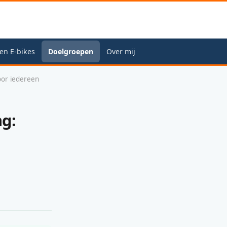
en E-bikes
Doelgroepen
Over mij
oor iedereen
g: