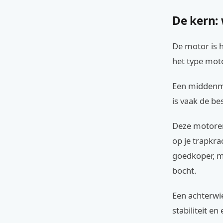
De kern:
De motor is h
het type moto
Een middenmo
is vaak de be
Deze motoren 
op je trapkrac
goedkoper, ma
bocht.
Een achterwi
stabiliteit e