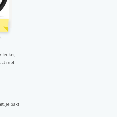
...
 leuker,
tact met
lt. Je pakt