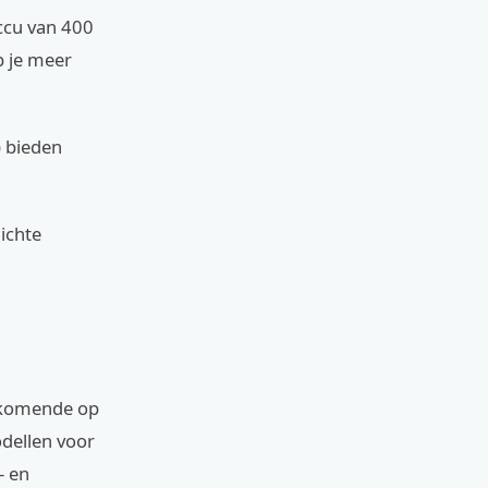
ccu van 400
b je meer
 bieden
ichte
orkomende op
odellen voor
- en