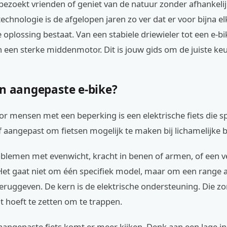
ezoekt vrienden of geniet van de natuur zonder afhankelijk
echnologie is de afgelopen jaren zo ver dat er voor bijna e
oplossing bestaat. Van een stabiele driewieler tot een e-b
n een sterke middenmotor. Dit is jouw gids om de juiste ke
en aangepaste e-bike?
or mensen met een beperking is een elektrische fiets die sp
 aangepast om fietsen mogelijk te maken bij lichamelijke 
blemen met evenwicht, kracht in benen of armen, of een 
Het gaat niet om één specifiek model, maar om een range a
 teruggeven. De kern is de elektrische ondersteuning. Die zo
 hoeft te zetten om te trappen.
aangepaste fiets komt er meer kijken. Denk aan een lage in