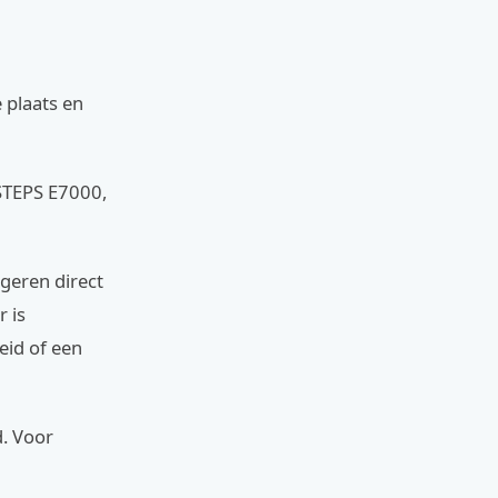
 plaats en
STEPS E7000,
ageren direct
r is
eid of een
d. Voor