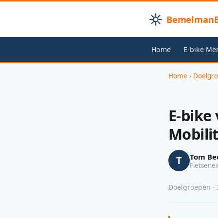
BemelmanB
Home
E-bike Me
Home
›
Doelgr
E-bike
Mobilit
Tom Be
T
Fietsene
Doelgroepen · 2