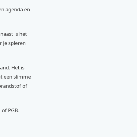
igen agenda en
naast is het
r je spieren
and. Het is
het een slimme
brandstof of
 of PGB.