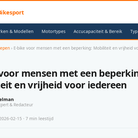
ikesport
rken & Modellen
Motortypes
Accucapaciteit & Bereik
Typ
oepen
› E-bike voor mensen met een beperking: Mobiliteit en vrijheid v
 voor mensen met een beperkin
eit en vrijheid voor iedereen
elman
xpert & Redacteur
026-02-15 · 7 min leestijd