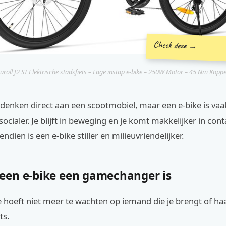
Check deze →
uroll J2 ST Elektrische stadsfiets – Lage instap e-bike – 250W Motor – 45 Nm Koppel
enken direct aan een scootmobiel, maar een e-bike is vaak
ocialer. Je blijft in beweging en je komt makkelijker in con
dien is een e-bike stiller en milieuvriendelijker.
en e-bike een gamechanger is
 je hoeft niet meer te wachten op iemand die je brengt of haa
ts.