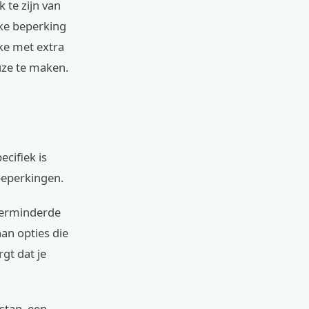
 te zijn van
lke beperking
ike met extra
uze te maken.
ecifiek is
beperkingen.
verminderde
an opties die
rgt dat je
stap, een