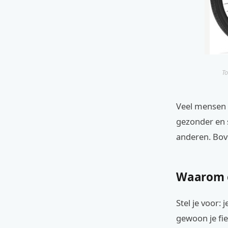
To
Veel mensen d
gezonder en s
anderen. Boven
Waarom e
Stel je voor:
gewoon je fie