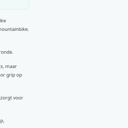
ike
mountainbike.
 ronde.
ts, maar
or grip op
 zorgt voor
p,