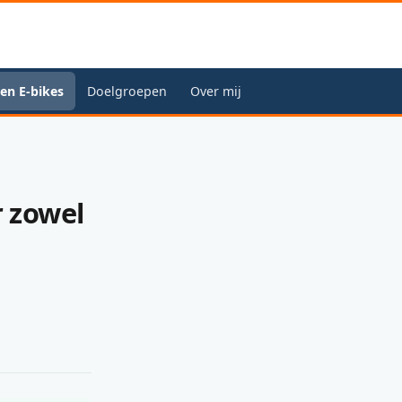
en E-bikes
Doelgroepen
Over mij
r zowel