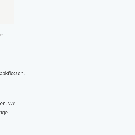
t...
bakfietsen.
gen. We
rige