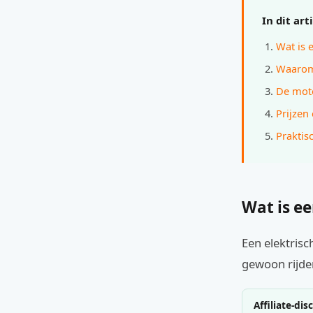
In dit art
Wat is e
Waarom 
De moto
Prijzen
Praktis
Wat is ee
Een elektrisch
gewoon rijde
Affiliate-dis