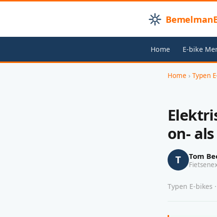
BemelmanB
Home
E-bike Me
Home
›
Typen E
Elektri
on- als
Tom Be
T
Fietsene
Typen E-bikes ·