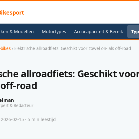
ikesport
rken & Modellen
Motortypes
Accucapaciteit & Bereik
Typ
-bikes
› Elektrische allroadfiets: Geschikt voor zowel on- als off-road
sche allroadfiets: Geschikt voo
 off-road
elman
xpert & Redacteur
 2026-02-15 · 5 min leestijd