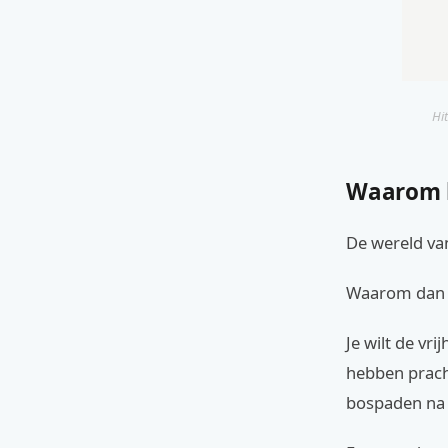
Hit
Waarom k
De wereld van
Waarom dan e
Je wilt de vr
hebben prach
bospaden na 