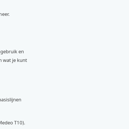
meer.
s gebruik en
n wat je kunt
asislijnen
 Medeo T10).