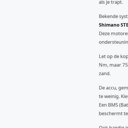
als je trapt.
Bekende sys
Shimano STE
Deze motoren 
ondersteuning
Let op de ko
Nm, maar 75 
zand.
De accu, gem
te weinig. Ki
Een BMS (Bat
beschermt teg
Ook handig i