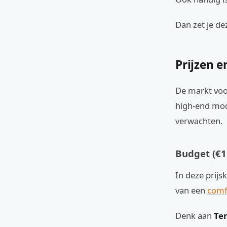
Dan zet je de
Prijzen 
De markt voor
high-end mode
verwachten.
Budget (€1
In deze prijs
van een
comfo
Denk aan
Te