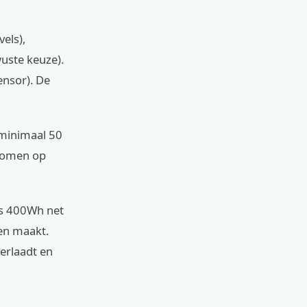
els),
uste keuze).
ensor). De
e minimaal 50
 komen op
 is 400Wh net
ten maakt.
erlaadt en