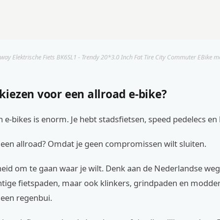
way Elektrische Fiets BK6SL1 - Trendy 20*3.0 Inch Fat Tire City Commuter EBike me
iezen voor een allroad e-bike?
 e-bikes is enorm. Je hebt stadsfietsen, speed pedelecs en 
en allroad? Omdat je geen compromissen wilt sluiten.
ijheid om te gaan waar je wilt. Denk aan de Nederlandse we
tige fietspaden, maar ook klinkers, grindpaden en modde
een regenbui.