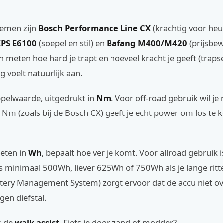
temen zijn
Bosch Performance Line CX
(krachtig voor heuv
PS E6100
(soepel en stil) en
Bafang M400/M420
(prijsbew
meten hoe hard je trapt en hoeveel kracht je geeft (traps
 voelt natuurlijk aan.
ppelwaarde, uitgedrukt in
Nm
. Voor off-road gebruik wil j
Nm (zoals bij de Bosch CX) geeft je echt power om los te
eten in
Wh
, bepaalt hoe ver je komt. Voor allroad gebruik
es minimaal 500Wh, liever 625Wh of 750Wh als je lange rit
tery Management System) zorgt ervoor dat de accu niet ov
en diefstal.
s de
walk assist
. Fiets je door zand of modder?