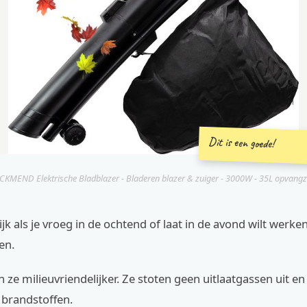
Dit is een goede!
CKMEND Elektrische Bladblazer - Bladeren blazer & zuiger - 3000W - 35L opvang
rijk als je vroeg in de ochtend of laat in de avond wilt werke
en.
n ze milieuvriendelijker. Ze stoten geen uitlaatgassen uit e
 brandstoffen.