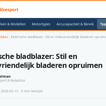
ikesport
rken & Modellen
Motortypes
Accucapaciteit & Bereik
Typ
-bikes
› Elektrische bladblazer: Stil en milieuvriendelijk bladeren oprui
sche bladblazer: Stil en
vriendelijk bladeren opruimen
elman
xpert & Redacteur
 2026-02-15 · 6 min leestijd