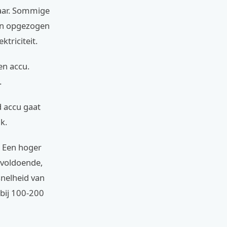
kaar. Sommige
den opgezogen
triciteit.
en accu.
.
d accu gaat
k.
 Een hoger
 voldoende,
snelheid van
bij 100-200