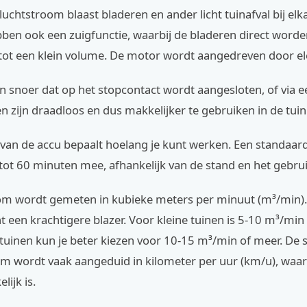
luchtstroom blaast bladeren en ander licht tuinafval bij el
ben ook een zuigfunctie, waarbij de bladeren direct wor
ot een klein volume. De motor wordt aangedreven door elek
en snoer dat op het stopcontact wordt aangesloten, of via e
 zijn draadloos en dus makkelijker te gebruiken in de tuin
 van de accu bepaalt hoelang je kunt werken. Een standaar
ot 60 minuten mee, afhankelijk van de stand en het gebrui
om wordt gemeten in kubieke meters per minuut (m³/min).
t een krachtigere blazer. Voor kleine tuinen is 5-10 m³/min
tuinen kun je beter kiezen voor 10-15 m³/min of meer. De 
om wordt vaak aangeduid in kilometer per uur (km/u), waar
lijk is.