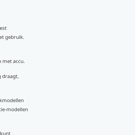
est
et gebruik.
n met accu.
g draagt,
zakmodellen
atie-modellen
 kunt