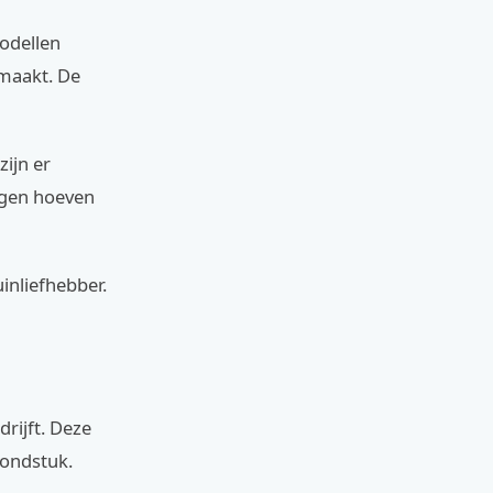
modellen
 maakt. De
zijn er
ngen hoeven
inliefhebber.
drijft. Deze
mondstuk.