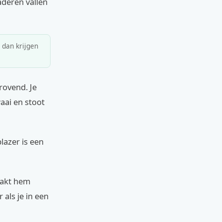
aderen vallen
, dan krijgen
rovend. Je
aai en stoot
blazer is een
maakt hem
 als je in een