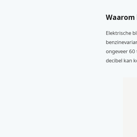
Waarom k
Elektrische b
benzinevarian
ongeveer 60 t
decibel kan 