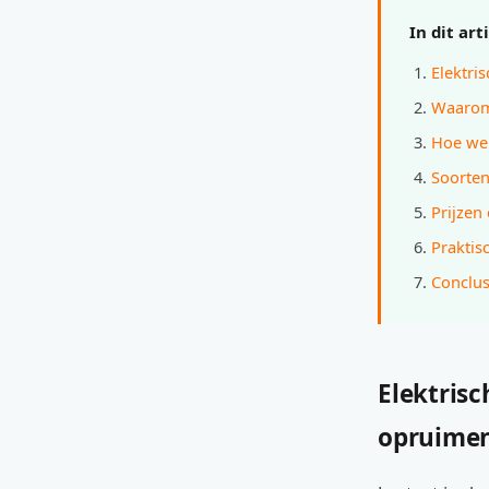
In dit art
Elektri
Waarom 
Hoe wer
Soorten
Prijzen
Praktis
Conclus
Elektrisc
opruime