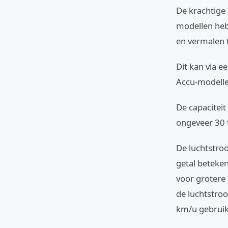
De krachtige 
modellen heb
en vermalen t
Dit kan via e
Accu-modellen
De capaciteit
ongeveer 30 t
De luchtstro
getal beteken
voor grotere 
de luchtstro
km/u gebruike