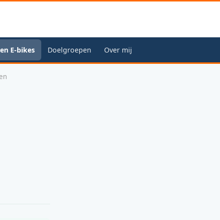
en E-bikes
Doelgroepen
Over mij
men