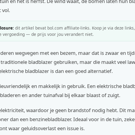
e tuin en het is herfst. De wind waait, de bomen laten hun bl
t vol.
closure:
dit artikel bevat bol.com affiliate-links. Koop je via deze links
e vergoeding — de prijs voor jou verandert niet.
laderen wegvegen met een bezem, maar dat is zwaar en tijd
traditionele bladblazer gebruiken, maar die maakt veel law
elektrische bladblazer is dan een goed alternatief.
ilieuvriendelijk en makkelijk in gebruik. Een elektrische blad
bladeren en ander tuinafval bij elkaar blaast of zuigt.
elektriciteit, waardoor je geen brandstof nodig hebt. Dit 
oner dan een benzinebladblazer. Ideaal voor in de tuin, zeker
t waar geluidsoverlast een issue is.