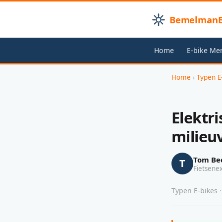
BemelmanB
Home
E-bike Me
Home
›
Typen E
Elektri
milieu
Tom Be
T
Fietsene
Typen E-bikes ·