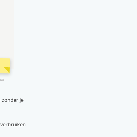
zak
n zonder je
n verbruiken