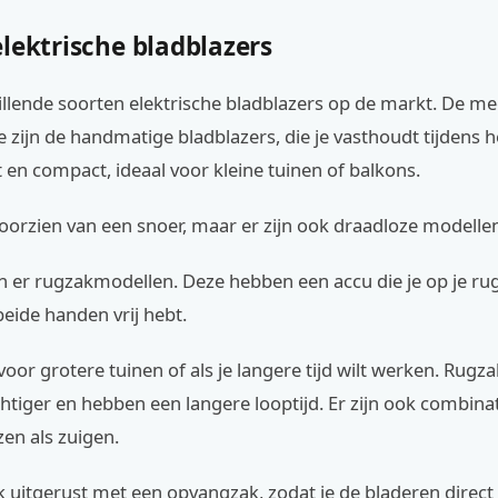
lektrische bladblazers
hillende soorten elektrische bladblazers op de markt. De me
ijn de handmatige bladblazers, die je vasthoudt tijdens h
ht en compact, ideaal voor kleine tuinen of balkons.
voorzien van een snoer, maar er zijn ook draadloze modelle
n er rugzakmodellen. Deze hebben een accu die je op je ru
eide handen vrij hebt.
 voor grotere tuinen of als je langere tijd wilt werken. Rug
chtiger en hebben een langere looptijd. Er zijn ook combin
zen als zuigen.
k uitgerust met een opvangzak, zodat je de bladeren direct