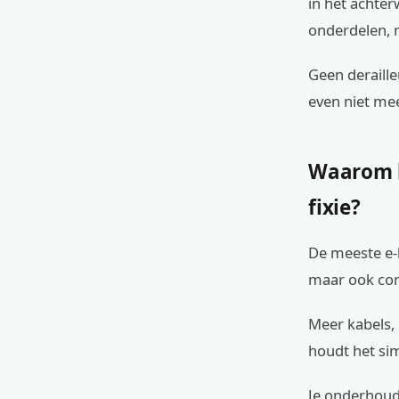
in het achter
onderdelen, m
Geen deraille
even niet mee
Waarom k
fixie?
De meeste e-b
maar ook com
Meer kabels, 
houdt het sim
Je onderhoud