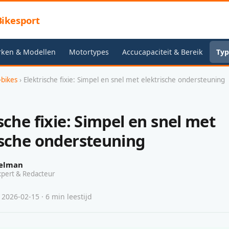
ikesport
rken & Modellen
Motortypes
Accucapaciteit & Bereik
Typ
-bikes
› Elektrische fixie: Simpel en snel met elektrische ondersteuning
sche fixie: Simpel en snel met
ische ondersteuning
elman
xpert & Redacteur
 2026-02-15 · 6 min leestijd