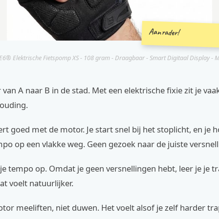
Aanrader!
6® Elektrische Fietspomp XS - 108 gram - Draagbaar - Smart Digitaal Display - Mi
er van A naar B in de stad. Met een elektrische fixie zit je vaa
houding.
t goed met de motor. Je start snel bij het stoplicht, en je 
po op een vlakke weg. Geen gezoek naar de juiste versnell
 je tempo op. Omdat je geen versnellingen hebt, leer je je t
t voelt natuurlijker.
tor meeliften, niet duwen. Het voelt alsof je zelf harder trap