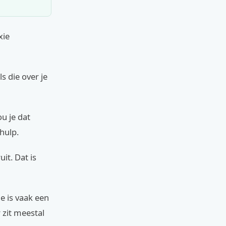
xie
s die over je
u je dat
hulp.
it. Dat is
e is vaak een
 zit meestal