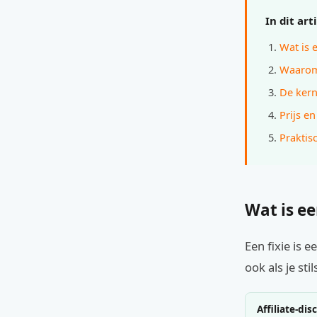
In dit art
Wat is e
Waarom 
De kern
Prijs e
Praktisc
Wat is ee
Een fixie is e
ook als je sti
Affiliate-dis