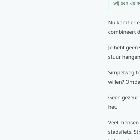
wij een klein
Nu komt er ee
combineert d
Je hebt geen 
stuur hangen.
Simpelweg tr
willen? Omdat
Geen gezeur m
het.
Veel mensen d
stadsfiets. S