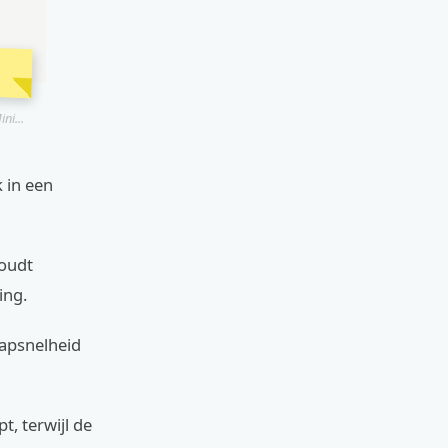
ni...
k in een
houdt
ing.
rapsnelheid
t, terwijl de