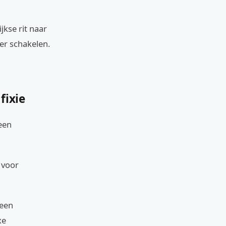
jkse rit naar
ver schakelen.
fixie
 een
 voor
 een
xe