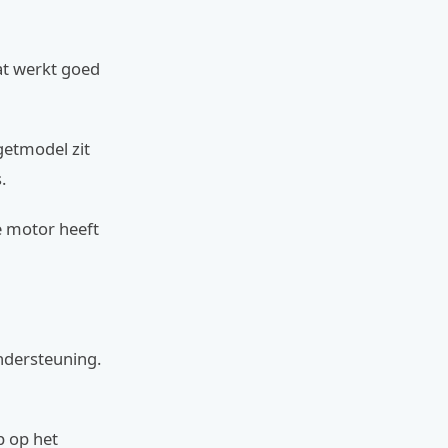
t werkt goed
getmodel zit
.
 motor heeft
ndersteuning.
p op het