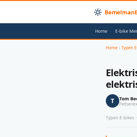
BemelmanB
Home
E-bike Me
Home
›
Typen E
Elektri
elektr
Tom Be
T
Fietsene
Typen E-bikes ·