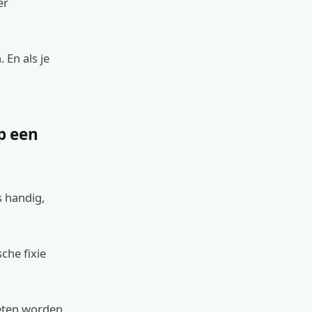
er
 En als je
p een
s handig,
che fixie
eten worden,