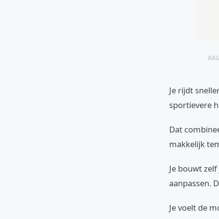
BASE
Je rijdt snell
sportievere 
Dat combineer
makkelijk tem
Je bouwt zelf
aanpassen. Da
Je voelt de mo