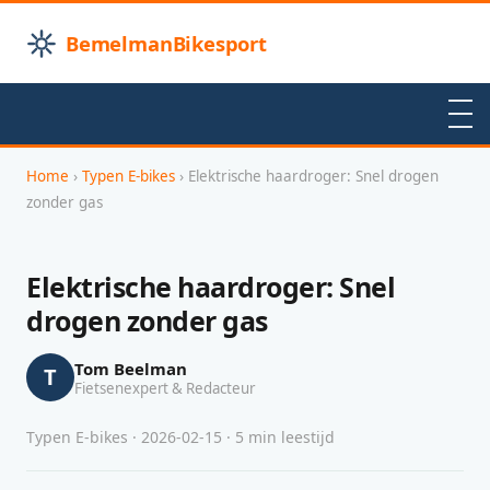
BemelmanBikesport
Home
›
Typen E-bikes
› Elektrische haardroger: Snel drogen
zonder gas
Elektrische haardroger: Snel
drogen zonder gas
Tom Beelman
T
Fietsenexpert & Redacteur
Typen E-bikes · 2026-02-15 · 5 min leestijd