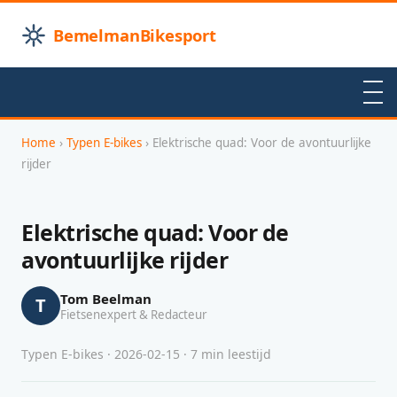
BemelmanBikesport
Home
›
Typen E-bikes
› Elektrische quad: Voor de avontuurlijke
rijder
Elektrische quad: Voor de
avontuurlijke rijder
Tom Beelman
T
Fietsenexpert & Redacteur
Typen E-bikes · 2026-02-15 · 7 min leestijd