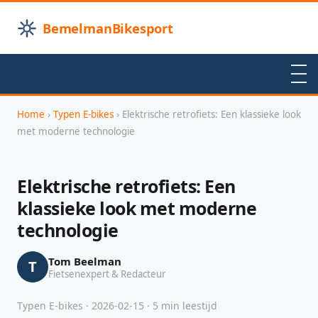
BemelmanBikesport
Home
›
Typen E-bikes
› Elektrische retrofiets: Een klassieke look
met moderne technologie
Elektrische retrofiets: Een
klassieke look met moderne
technologie
Tom Beelman
T
Fietsenexpert & Redacteur
Typen E-bikes · 2026-02-15 · 5 min leestijd