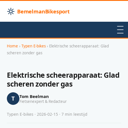
BemelmanBikesport
Home
›
Typen E-bikes
› Elektrische scheerapparaat: Glad
scheren zonder gas
Elektrische scheerapparaat: Glad
scheren zonder gas
Tom Beelman
T
Fietsenexpert & Redacteur
Typen E-bikes · 2026-02-15 · 7 min leestijd