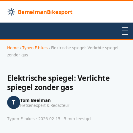
BemelmanBikesport
Home
›
Typen E-bikes
› Elektrische spiegel: Verlichte spiegel
zonder gas
Elektrische spiegel: Verlichte
spiegel zonder gas
Tom Beelman
T
Fietsenexpert & Redacteur
Typen E-bikes · 2026-02-15 · 5 min leestijd