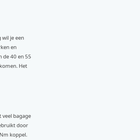
 wil je een
rken en
n de 40 en 55
rkomen. Het
t veel bagage
ebruikt door
 Nm koppel.