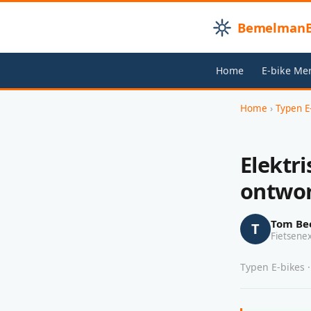
BemelmanB
Home
E-bike Me
Home
›
Typen E
Elektri
ontwor
Tom Be
T
Fietsene
Typen E-bikes ·