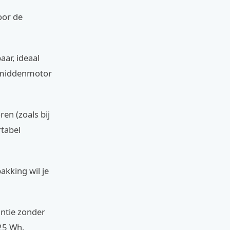
oor de
aar, ideaal
n middenmotor
ren (zoals bij
rtabel
kking wil je
antie zonder
625 Wh.