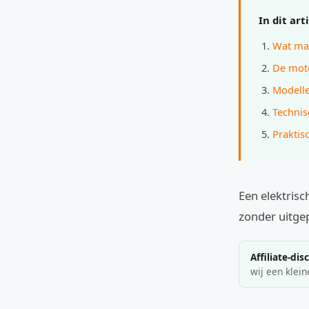
In dit art
Wat maa
De moto
Modelle
Technis
Praktisc
Een elektrisc
zonder uitgep
Affiliate-dis
wij een klein