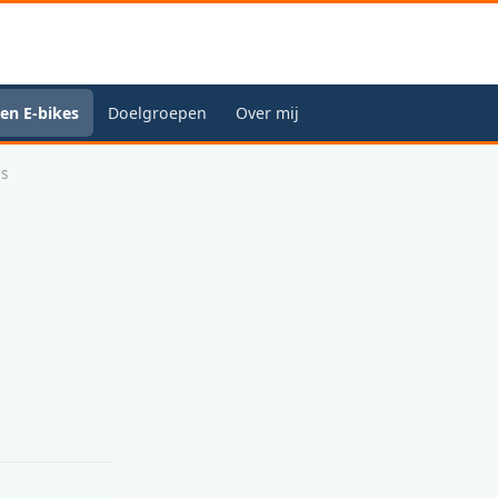
en E-bikes
Doelgroepen
Over mij
es