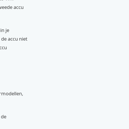
tweede accu
in je
de accu niet
accu
ermodellen,
 de