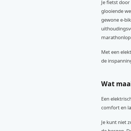
Je fietst doo
glooiende we
gewone e-bike
uithoudingsv
marathonloper
Met een elekt
de inspanning.
Wat maak
Een elektrisc
comfort en 
Je kunt niet
de bergen. D