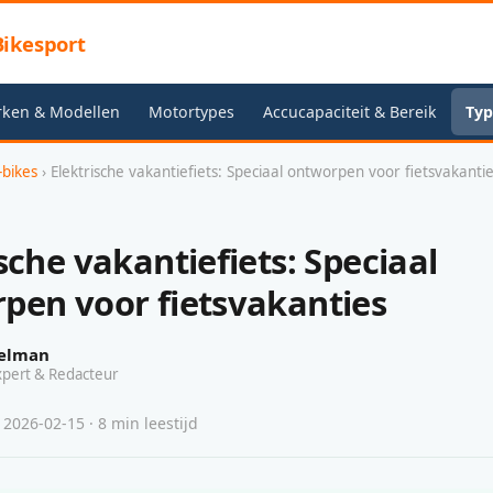
ikesport
rken & Modellen
Motortypes
Accucapaciteit & Bereik
Typ
-bikes
› Elektrische vakantiefiets: Speciaal ontworpen voor fietsvakanti
sche vakantiefiets: Speciaal
pen voor fietsvakanties
elman
xpert & Redacteur
 2026-02-15 · 8 min leestijd