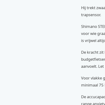
Hij trekt zwa
trapsensor.
Shimano STEPS
voor wie gra
is vrijwel alt
De kracht zit
budgetfietse
aanvoelt. Le
Voor vlakke 
minimaal 75
De accucapaci
range anxiety