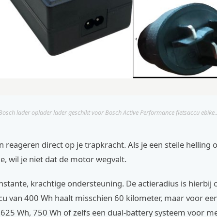
Bosch lader oplader lader geschikt voor Bosch Active Performance fietsaccu ebike..
reageren direct op je trapkracht. Als je een steile helling
e, wil je niet dat de motor wegvalt.
onstante, krachtige ondersteuning. De actieradius is hierbij c
cu van 400 Wh haalt misschien 60 kilometer, maar voor een
el 625 Wh, 750 Wh of zelfs een dual-battery systeem voor 