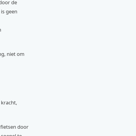
 door de
 is geen
n
ng, niet om
 kracht,
fietsen door
soepel te