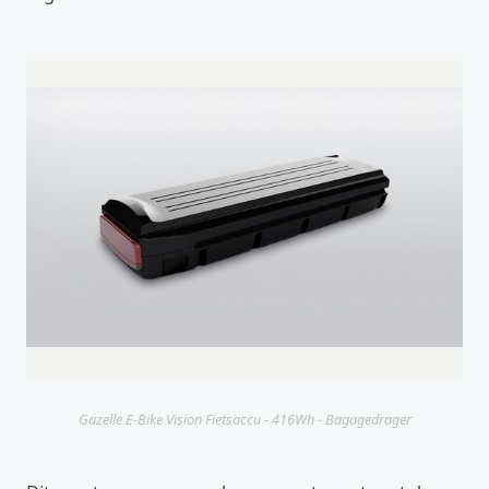
Gazelle E-Bike Vision Fietsaccu - 416Wh - Bagagedrager