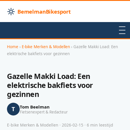
BemelmanBikesport
Home
›
E-bike Merken & Modellen
› Gazelle Makki Load: Een
elektrische bakfiets voor gezinnen
Gazelle Makki Load: Een
elektrische bakfiets voor
gezinnen
Tom Beelman
T
Fietsenexpert & Redacteur
E-bike Merken & Modellen · 2026-02-15 · 6 min leestijd