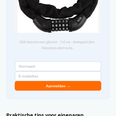
R2B Fietsslot met cijferslot - 110 cm - Kettingslot fiets -
Fietssloten electrische...
Aanmelden →
Praktische tips voor eigenaren