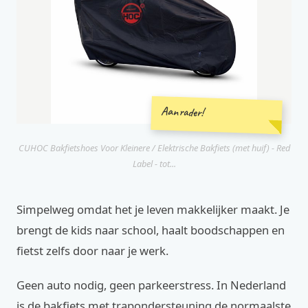
Aanrader!
CUHOC Bakfietshoes Voor Kleinere / Elektrische Bakfiets (met huif) - Red
Label - tot...
Simpelweg omdat het je leven makkelijker maakt. Je
brengt de kids naar school, haalt boodschappen en
fietst zelfs door naar je werk.
Geen auto nodig, geen parkeerstress. In Nederland
is de bakfiets met trapondersteuning de normaalste