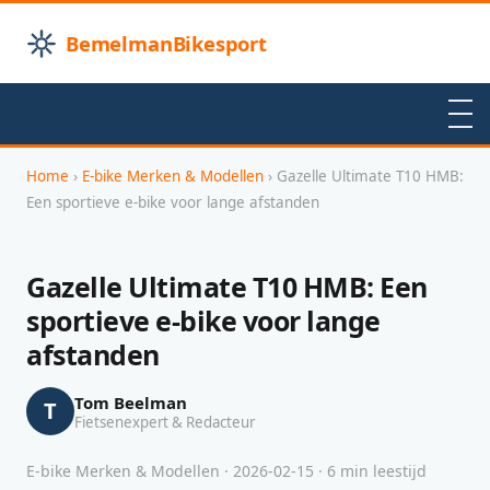
BemelmanBikesport
Home
›
E-bike Merken & Modellen
› Gazelle Ultimate T10 HMB:
Een sportieve e-bike voor lange afstanden
Gazelle Ultimate T10 HMB: Een
sportieve e-bike voor lange
afstanden
Tom Beelman
T
Fietsenexpert & Redacteur
E-bike Merken & Modellen · 2026-02-15 · 6 min leestijd