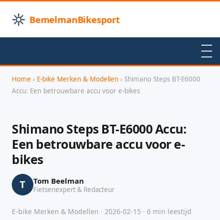
BemelmanBikesport
Home
›
E-bike Merken & Modellen
› Shimano Steps BT-E6000
Accu: Een betrouwbare accu voor e-bikes
Shimano Steps BT-E6000 Accu:
Een betrouwbare accu voor e-
bikes
Tom Beelman
T
Fietsenexpert & Redacteur
E-bike Merken & Modellen · 2026-02-15 · 6 min leestijd