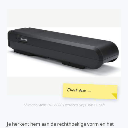
Check deze →
Shimano Steps BT-E6000 Fietsaccu Grijs 36V 11.6Ah
Je herkent hem aan de rechthoekige vorm en het