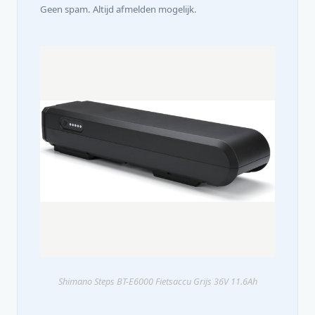
Geen spam. Altijd afmelden mogelijk.
Shimano Steps BT-E6000 Fietsaccu Grijs 36V 11.6Ah