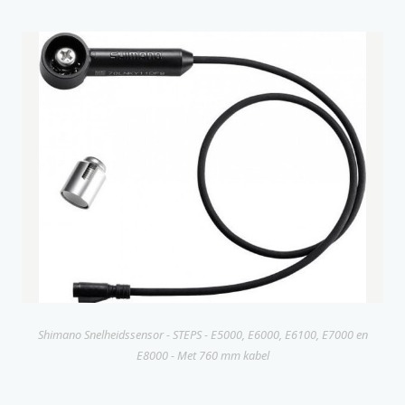
Shimano Snelheidssensor - STEPS - E5000, E6000, E6100, E7000 en
E8000 - Met 760 mm kabel