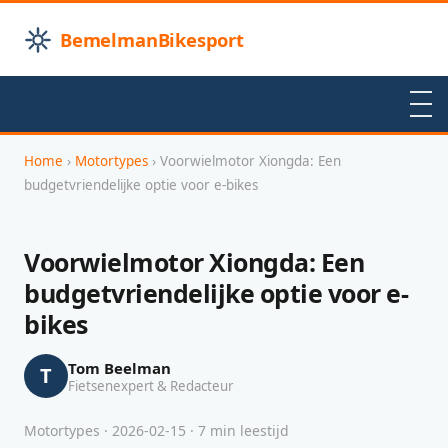
BemelmanBikesport
Home
›
Motortypes
› Voorwielmotor Xiongda: Een
budgetvriendelijke optie voor e-bikes
Voorwielmotor Xiongda: Een
budgetvriendelijke optie voor e-
bikes
Tom Beelman
T
Fietsenexpert & Redacteur
Motortypes · 2026-02-15 · 7 min leestijd