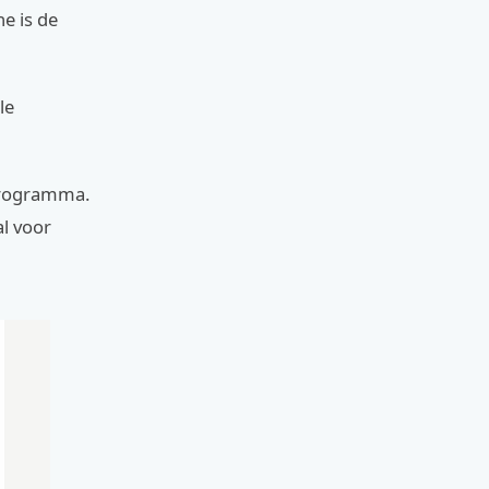
ne is de
le
programma.
al voor