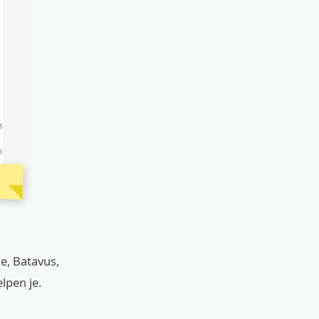
le, Batavus,
lpen je.