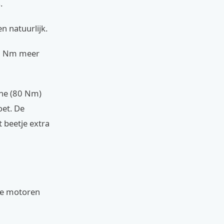
.
n natuurlijk.
 50 Nm meer
ine (80 Nm)
oet. De
 beetje extra
ide motoren