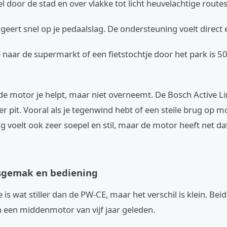
pel door de stad en over vlakke tot licht heuvelachtige routes
eert snel op je pedaalslag. De ondersteuning voelt direct e
e naar de supermarkt of een fietstochtje door het park is
de motor je helpt, maar niet overneemt. De Bosch Active L
er pit. Vooral als je tegenwind hebt of een steile brug op m
 voelt ook zeer soepel en stil, maar de motor heeft net dat
sgemak en bediening
e is wat stiller dan de PW-CE, maar het verschil is klein. Be
dan een middenmotor van vijf jaar geleden.