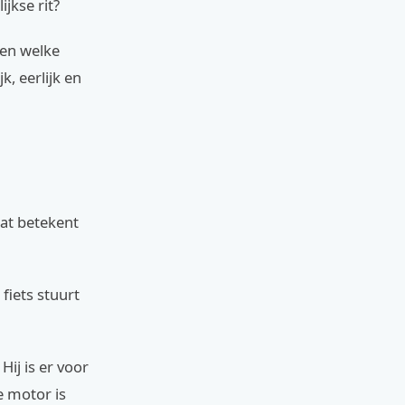
ijkse rit?
ten welke
, eerlijk en
at betekent
 fiets stuurt
ij is er voor
e motor is