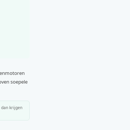
ddenmotoren
loven soepele
, dan krijgen