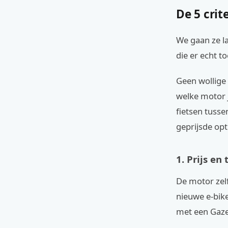
De 5 crit
We gaan ze la
die er echt t
Geen wollige 
welke motor 
fietsen tuss
geprijsde opt
1. Prijs en
De motor zelf 
nieuwe e-bik
met een Gazel