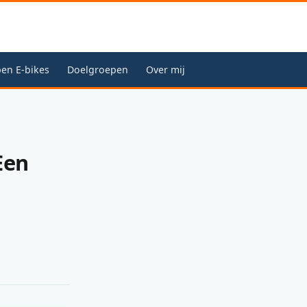
en E-bikes
Doelgroepen
Over mij
Een