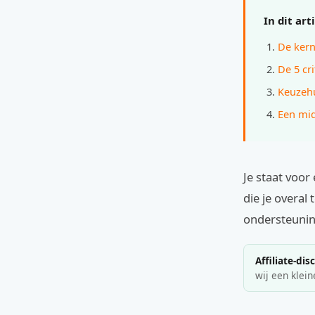
In dit art
De kern
De 5 cr
Keuzehu
Een mi
Je staat voo
die je overal
ondersteunin
Affiliate-dis
wij een klein