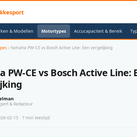
ikesport
rken & Modellen
Motortypes
Accucapaciteit & Bereik
Typ
ypes
› Yamaha PW-CE vs Bosch Active Line: Een vergelijking
 PW-CE vs Bosch Active Line: 
jking
elman
xpert & Redacteur
26-02-15 · 7 min leestijd