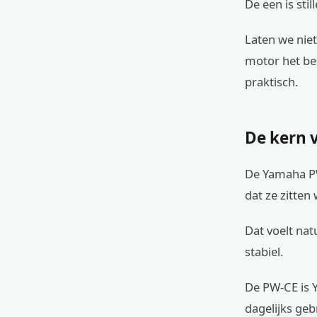
De een is stil
Laten we niet
motor het bes
praktisch.
De kern v
De Yamaha PW
dat ze zitten 
Dat voelt natu
stabiel.
De PW-CE is Y
dagelijks ge