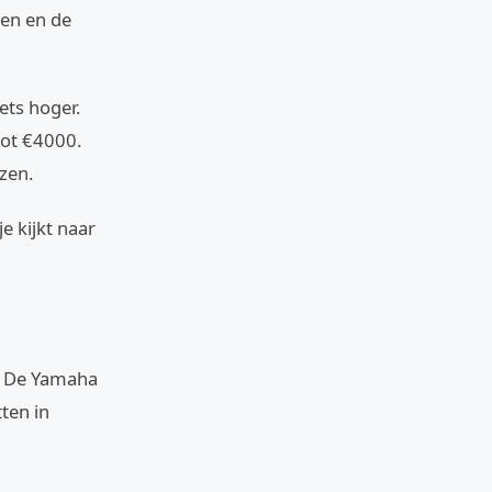
gen en de
ets hoger.
tot €4000.
zen.
e kijkt naar
d. De Yamaha
ten in