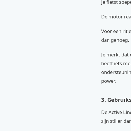
Je fietst soe
De motor reag
Voor een ritj
dan genoeg.
Je merkt dat 
heeft iets me
ondersteuning
power.
3. Gebruik
De Active Lin
zijn stiller 