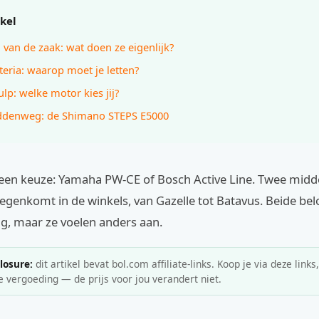
ikel
 van de zaak: wat doen ze eigenlijk?
iteria: waarop moet je letten?
lp: welke motor kies jij?
ddenweg: de Shimano STEPS E5000
r een keuze: Yamaha PW-CE of Bosch Active Line. Twee mi
 tegenkomt in de winkels, van Gazelle tot Batavus. Beide be
g, maar ze voelen anders aan.
closure:
dit artikel bevat bol.com affiliate-links. Koop je via deze links
e vergoeding — de prijs voor jou verandert niet.