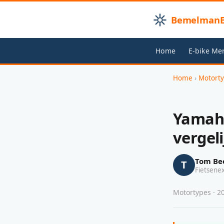
BemelmanB
Home
E-bike Me
Home
›
Motort
Yamaha
vergeli
Tom Be
T
Fietsene
Motortypes · 20