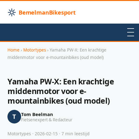
BemelmanBikesport
Home
›
Motortypes
› Yamaha PW-X: Een krachtige
middenmotor voor e-mountainbikes (oud model)
Yamaha PW-X: Een krachtige
middenmotor voor e-
mountainbikes (oud model)
Tom Beelman
T
Fietsenexpert & Redacteur
Motortypes · 2026-02-15 · 7 min leestijd